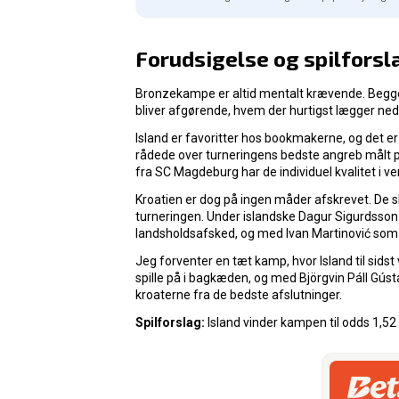
Forudsigelse og spilforsl
Bronzekampe er altid mentalt krævende. Begge 
bliver afgørende, hvem der hurtigst lægger ned
Island er favoritter hos bookmakerne, og det e
rådede over turneringens bedste angreb målt på
fra SC Magdeburg har de individuel kvalitet i v
Kroatien er dog på ingen måder afskrevet. De sl
turneringen. Under islandske Dagur Sigurdsson
landsholdsafsked, og med Ivan Martinović som n
Jeg forventer en tæt kamp, hvor Island til sidst 
spille på i bagkæden, og med Björgvin Páll Gúst
kroaterne fra de bedste afslutninger.
Spilforslag:
Island vinder kampen til odds 1,52