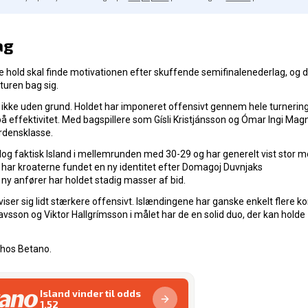
ag
hold skal finde motivationen efter skuffende semifinalenederlag, og d
turen bag sig.
r ikke uden grund. Holdet har imponeret offensivt gennem hele turnerin
 effektivitet. Med bagspillere som Gísli Kristjánsson og Ómar Ingi Ma
erdensklasse.
og faktisk Island i mellemrunden med 30-29 og har generelt vist stor mo
 har kroaterne fundet en ny identitet efter Domagoj Duvnjaks
y anfører har holdet stadig masser af bid.
viser sig lidt stærkere offensivt. Islændingene har ganske enkelt flere ko
avsson og Viktor Hallgrímsson i målet har de en solid duo, der kan holde
 hos Betano.
Island vinder til odds
1,52