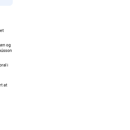
et
gen og
gnússon
ral i
rt at