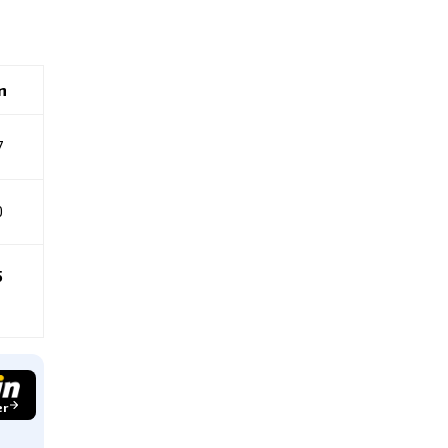
n
7
0
5
er