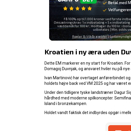
Betal med M
Velfungere
Få 100% op til 1.000 kroner ved første indbet
Omsætningskrav: 1 x indbetaling + 5 x indbetaling
væddemål for 100 kr., modtager du 100 kr. i bonu
udbetales | Min. odds v
Regler & Vilkår gælder
| Spillemyndigh
Kroatien i ny æra uden Du
Dette EM markerer en ny start for Kroatien. For 
Domagoj Duvnjak, og ansvaret hviler nu på nye 
Ivan Martinović har overtaget anførerbindet og h
holdets højre back ved VM 2025 og har været en
Under den tidligere tyske landstræner Dagur Sig
hårdhed med moderne spilkoncepter. Semifinalene
Island i bronzekampen.
Holdet vandt faktisk det indbyrdes opgør i mell