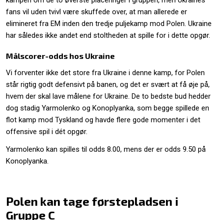
kampen om de to øverste placeringer i gruppen, men Ukraines
fans vil uden tvivl være skuffede over, at man allerede er
elimineret fra EM inden den tredje puljekamp mod Polen. Ukraine
har således ikke andet end stoltheden at spille for i dette opgør.
Målscorer-odds hos Ukraine
Vi forventer ikke det store fra Ukraine i denne kamp, for Polen
står rigtig godt defensivt på banen, og det er svært at få øje på,
hvem der skal lave målene for Ukraine. De to bedste bud hedder
dog stadig Yarmolenko og Konoplyanka, som begge spillede en
flot kamp mod Tyskland og havde flere gode momenter i det
offensive spil i dét opgør.
Yarmolenko kan spilles til odds 8.00, mens der er odds 9.50 på
Konoplyanka.
Polen kan tage førstepladsen i
Gruppe C