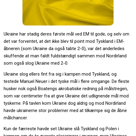
Ukraine har stadig deres første mål ved EM til gode, og selv om
det var forventet, at det ikke blev til point mod Tyskland i EM-
åbneren (som Ukraine da også tabte 2-0), var det anderledes
skuffende at man faldt fuldstændigt sammen mod Nordirland
som også slog Ukraine med 2-0.
Ukraine slog ellers fint fra sig i kampen mod Tyskland, og
testede Manuel Neuer i det tyske mål i flere omgange. De fleste
husker nok også Boatengs akrobatiske redning på målstregen,
som var centimeter fra at give Ukraine det udlignende mål mod
tyskerne. På tavlen kom Ukraine dog aldrig og mod Nordirland
havde ukrainerne stor problemer med at tilkæmpe sig de åbne
målchancer.
Kun de færreste havde set Ukraine slå Tyskland og Polen i