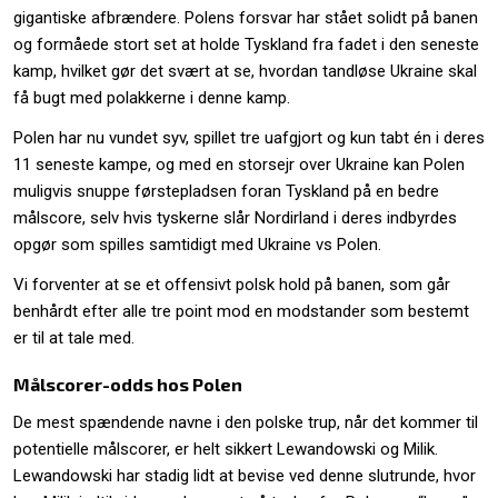
gigantiske afbrændere. Polens forsvar har stået solidt på banen
og formåede stort set at holde Tyskland fra fadet i den seneste
kamp, hvilket gør det svært at se, hvordan tandløse Ukraine skal
få bugt med polakkerne i denne kamp.
Polen har nu vundet syv, spillet tre uafgjort og kun tabt én i deres
11 seneste kampe, og med en storsejr over Ukraine kan Polen
muligvis snuppe førstepladsen foran Tyskland på en bedre
målscore, selv hvis tyskerne slår Nordirland i deres indbyrdes
opgør som spilles samtidigt med Ukraine vs Polen.
Vi forventer at se et offensivt polsk hold på banen, som går
benhårdt efter alle tre point mod en modstander som bestemt
er til at tale med.
Målscorer-odds hos Polen
De mest spændende navne i den polske trup, når det kommer til
potentielle målscorer, er helt sikkert Lewandowski og Milik.
Lewandowski har stadig lidt at bevise ved denne slutrunde, hvor