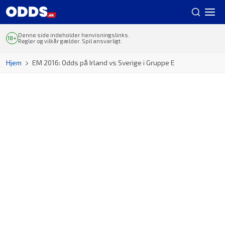
Denne side indeholder henvisningslinks.
Regler og vilkår gælder. Spil ansvarligt.
Hjem
EM 2016: Odds på Irland vs Sverige i Gruppe E