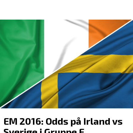
EM 2016: Odds på Irland vs
Sverige i Gruppe E