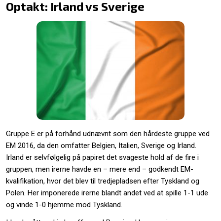
Optakt: Irland vs Sverige
Gruppe E er på forhånd udnævnt som den hårdeste gruppe ved
EM 2016, da den omfatter Belgien, Italien, Sverige og Irland.
Irland er selvfølgelig på papiret det svageste hold af de fire i
gruppen, men irerne havde en – mere end – godkendt EM-
kvalifikation, hvor det blev til tredjepladsen efter Tyskland og
Polen. Her imponerede irerne blandt andet ved at spille 1-1 ude
og vinde 1-0 hjemme mod Tyskland.