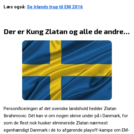
Læs også:
Se Irlands trup til EM 2016
Der er Kung Zlatan og alle de andre…
Personificeringen af det svenske landshold hedder Zlatan
Ibrahimovic. Dét kan vi om nogen skrive under på i Danmark, for
som de flest nok husker eliminerede Zlatan nærmest
egenhændigt Danmark i de to afgørende playoff-kampe om EM-