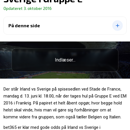
Opdateret
3. oktober 2016
På denne side
Indlæser...
Der står Irland vs Sverige på spisesedlen ved Stade de France,
mandag d. 13. juni kl. 18.00, når der tages hul på Gruppe E ved EM
2016 i Frankrig. På papiret et helt åbent opgør, hvor begge hold
helst skal vinde, hvis man vil gøre sig forhåbninger om at
komme videre fra gruppen, som også tæller Belgien og Italien.
bet365 er klar med gode odds på Irland vs Sverige i