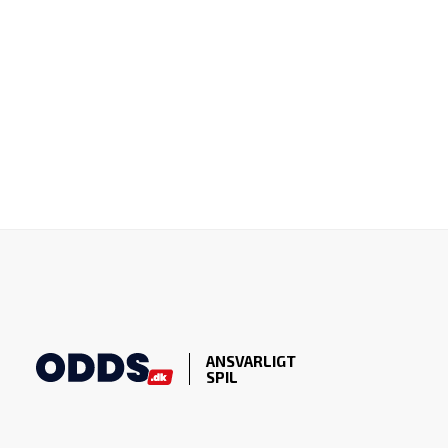
ANSVARLIGT
SPIL