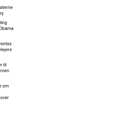
idaterne
ey.
ling
k Obama
rventes
elejere
 til
ernen
ke om
dover