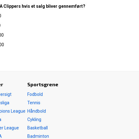
LA Clippers hvis et salg bliver gennemført?
0
0
0
00
er
Sportsgrene
ersigt
Fodbold
sliga
Tennis
ions League
Håndbold
a
Cykling
er League
Basketball
A
Badminton