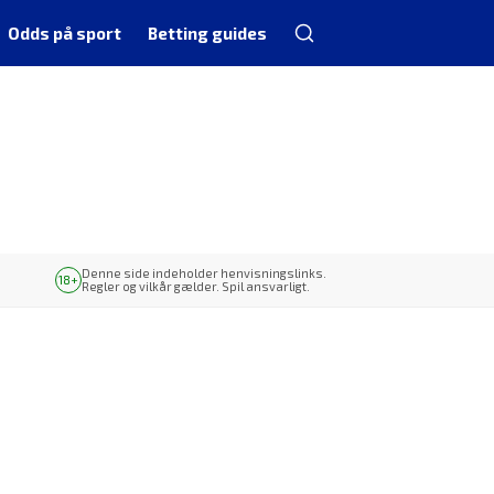
Odds på sport
Betting guides
Denne side indeholder henvisningslinks.
Regler og vilkår gælder. Spil ansvarligt.