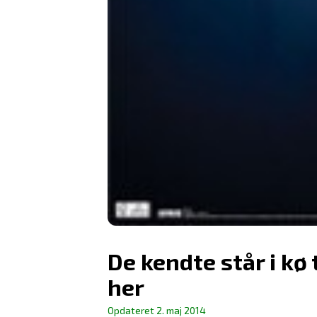
De kendte står i kø t
her
Opdateret
2. maj 2014