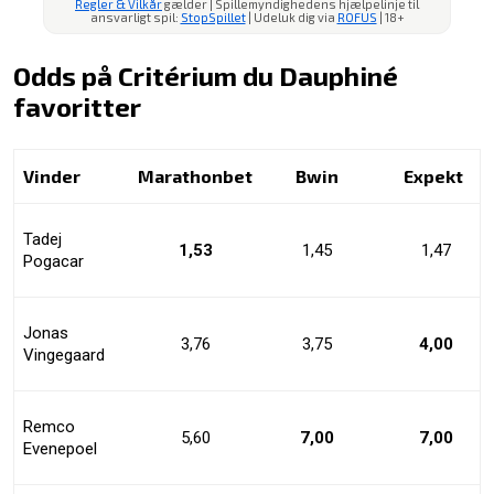
Regler & Vilkår
gælder | Spillemyndighedens hjælpelinje til
ansvarligt spil:
StopSpillet
| Udeluk dig via
ROFUS
| 18+
Odds på Critérium du Dauphiné
favoritter
Vinder
Marathonbet
Bwin
Expekt
Tadej
1,53
1,45
1,47
Pogacar
Jonas
3,76
3,75
4,00
Vingegaard
Remco
5,60
7,00
7,00
Evenepoel