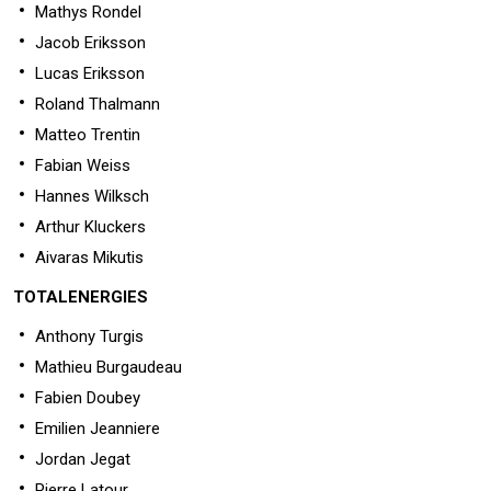
Mathys Rondel
Jacob Eriksson
Lucas Eriksson
Roland Thalmann
Matteo Trentin
Fabian Weiss
Hannes Wilksch
Arthur Kluckers
Aivaras Mikutis
TOTALENERGIES
Anthony Turgis
Mathieu Burgaudeau
Fabien Doubey
Emilien Jeanniere
Jordan Jegat
Pierre Latour