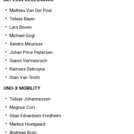
Mathieu Van Der Poel
Tobias Bayer
Lars Boven
Michael Gogl
Xandro Meurisse
Johan Price Pejtersen
Gianni Vermeersch
Ramses Debruyne
Stan Van Tricht
UNO-X MOBILITY
Tobias Johannessen
Magnus Cort
Stian Edvardsen-Fredheim
Markus Hoelgaard
Andreas Kron