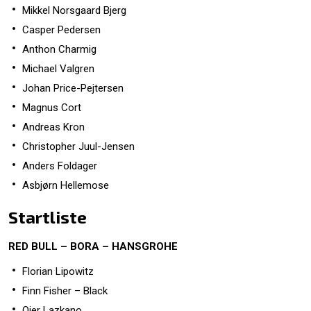
Mikkel Norsgaard Bjerg
Casper Pedersen
Anthon Charmig
Michael Valgren
Johan Price-Pejtersen
Magnus Cort
Andreas Kron
Christopher Juul-Jensen
Anders Foldager
Asbjørn Hellemose
Startliste
RED BULL – BORA – HANSGROHE
Florian Lipowitz
Finn Fisher – Black
Oier Lazkano