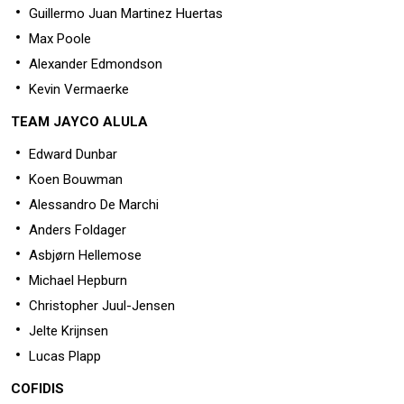
Guillermo Juan Martinez Huertas
Max Poole
Alexander Edmondson
Kevin Vermaerke
TEAM JAYCO ALULA
Edward Dunbar
Koen Bouwman
Alessandro De Marchi
Anders Foldager
Asbjørn Hellemose
Michael Hepburn
Christopher Juul-Jensen
Jelte Krijnsen
Lucas Plapp
COFIDIS