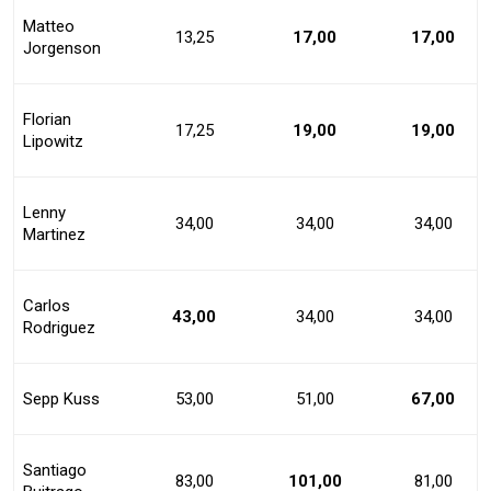
Matteo
13,25
17,00
17,00
Jorgenson
Florian
17,25
19,00
19,00
Lipowitz
Lenny
34,00
34,00
34,00
Martinez
Carlos
43,00
34,00
34,00
Rodriguez
Sepp Kuss
53,00
51,00
67,00
Santiago
83,00
101,00
81,00