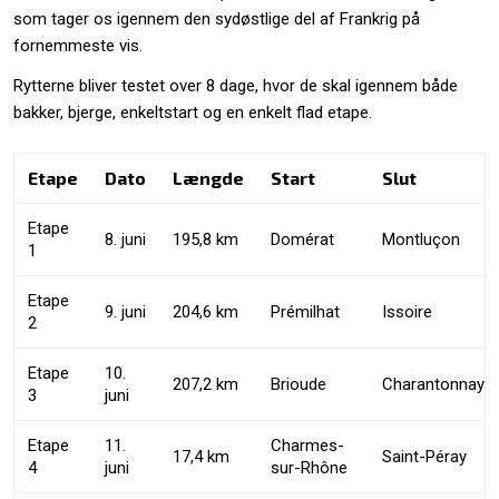
som tager os igennem den sydøstlige del af Frankrig på
fornemmeste vis.
Rytterne bliver testet over 8 dage, hvor de skal igennem både
bakker, bjerge, enkeltstart og en enkelt flad etape.
Etape
Dato
Længde
Start
Slut
Etape
8. juni
195,8 km
Domérat
Montluçon
1
Etape
9. juni
204,6 km
Prémilhat
Issoire
2
Etape
10.
207,2 km
Brioude
Charantonnay
3
juni
Etape
11.
Charmes-
17,4 km
Saint-Péray
4
juni
sur-Rhône