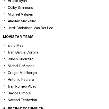
Archie Ryan
Colby Simmons
Michael Valgren
Alastair Mackellar
Jardi Christiaan Van Der Lee
MOVISTAR TEAM
Enric Mas
Ivan Garcia Cortina
Ruben Guerreiro
Michel Heßmann
Gregor Mühlberger
Antonio Pedrero
Ivan Romeo Abad
Davide Cimolai
Natnael Tesfazion
ALPECIN-DECEUNINCK