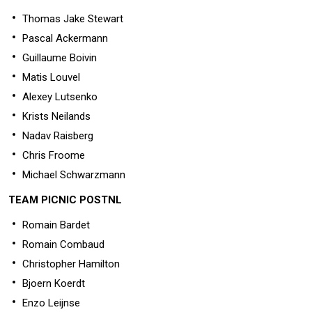
Thomas Jake Stewart
Pascal Ackermann
Guillaume Boivin
Matis Louvel
Alexey Lutsenko
Krists Neilands
Nadav Raisberg
Chris Froome
Michael Schwarzmann
TEAM PICNIC POSTNL
Romain Bardet
Romain Combaud
Christopher Hamilton
Bjoern Koerdt
Enzo Leijnse