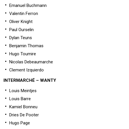
Emanuel Buchmann
Valentin Ferron
Oliver Knight
Paul Ourselin
Dylan Teuns
Benjamin Thomas
Hugo Toumire
Nicolas Debeaumarche
Clement Izquierdo
INTERMARCHÉ – WANTY
Louis Meintjes
Louis Barre
Kamiel Bonneu
Dries De Pooter
Hugo Page