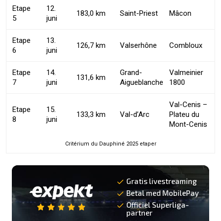
Etape
12.
183,0 km
Saint-Priest
Mâcon
5
juni
Etape
13.
126,7 km
Valserhône
Combloux
6
juni
Etape
14.
Grand-
Valmeinier
131,6 km
7
juni
Aigueblanche
1800
Val-Cenis –
Etape
15.
133,3 km
Val-d’Arc
Plateu du
8
juni
Mont-Cenis
Critérium du Dauphiné 2025 etaper
Gratis livestreaming
Betal med MobilePay
Officiel Superliga-
partner