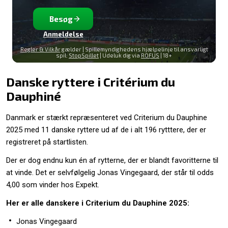
Besøg
Anmeldelse
Regler & Vilkår
gælder | Spillemyndighedens hjælpelinje til ansvarligt
spil:
StopSpillet
| Udeluk dig via
ROFUS
| 18+
Danske ryttere i Critérium du
Dauphiné
Danmark er stærkt repræsenteret ved Criterium du Dauphine
2025 med 11 danske ryttere ud af de i alt 196 rytttere, der er
registreret på startlisten.
Der er dog endnu kun én af rytterne, der er blandt favoritterne til
at vinde. Det er selvfølgelig Jonas Vingegaard, der står til odds
4,00 som vinder hos Expekt.
Her er alle danskere i Criterium du Dauphine 2025:
Jonas Vingegaard