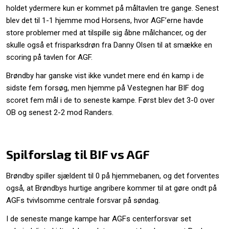
holdet ydermere kun er kommet på måltavlen tre gange. Senest
blev det til 1-1 hjemme mod Horsens, hvor AGF’erne havde
store problemer med at tilspille sig åbne målchancer, og der
skulle også et frisparksdrøn fra Danny Olsen til at smække en
scoring på tavlen for AGF.
Brøndby har ganske vist ikke vundet mere end én kamp i de
sidste fem forsøg, men hjemme på Vestegnen har BIF dog
scoret fem mål i de to seneste kampe. Først blev det 3-0 over
OB og senest 2-2 mod Randers.
Spilforslag til BIF vs AGF
Brøndby spiller sjældent til 0 på hjemmebanen, og det forventes
også, at Brøndbys hurtige angribere kommer til at gøre ondt på
AGFs tvivlsomme centrale forsvar på søndag.
I de seneste mange kampe har AGFs centerforsvar set