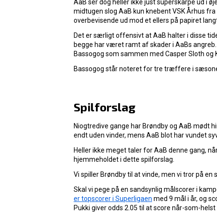
AaB ser dog heller ikke just superskarpe ud i øjeb
midtugen slog AaB kun knebent VSK Århus fra 2.
overbevisende ud mod et ellers på papiret lan
Det er særligt offensivt at AaB halter i disse t
begge har været ramt af skader i AaBs angreb. 
Bassogog som sammen med Casper Sloth og Kaspe
Bassogog står noteret for tre træffere i sæson
Spilforslag
Niogtredive gange har Brøndby og AaB mødt hi
endt uden vinder, mens AaB blot har vundet syv
Heller ikke meget taler for AaB denne gang, n
hjemmeholdet i dette spilforslag.
Vi spiller Brøndby til at vinde, men vi tror på e
Skal vi pege på en sandsynlig målscorer i kam
er topscorer i Superligaen
med 9 mål i år, og sc
Pukki giver odds 2.05 til at score når-som-helst