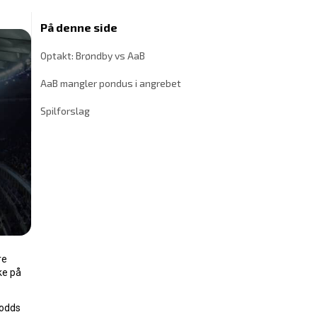
På denne side
Optakt: Brøndby vs AaB
AaB mangler pondus i angrebet
Spilforslag
re
ke på
 odds