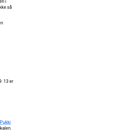
en i
kke så
en
. 13 er
Pukki
kalen.