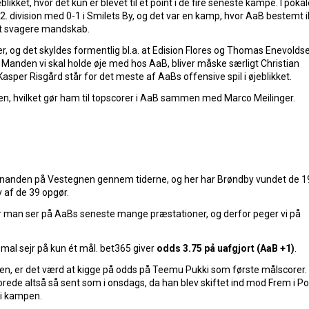
likket, hvor det kun er blevet til ét point i de fire seneste kampe. I pokal
 division med 0-1 i Smilets By, og det var en kamp, hvor AaB bestemt i
gt svagere mandskab.
ider, og det skyldes formentlig bl.a. at Edision Flores og Thomas Enevolds
Manden vi skal holde øje med hos AaB, bliver måske særligt Christian
r Risgård står for det meste af AaBs offensive spil i øjeblikket.
en, hvilket gør ham til topscorer i AaB sammen med Marco Meilinger.
nanden på Vestegnen gennem tiderne, og her har Brøndby vundet de 19
 af de 39 opgør.
år man ser på AaBs seneste mange præstationer, og derfor peger vi på
n smal sejr på kun ét mål. bet365 giver
odds 3.75 på uafgjort (AaB +1)
.
pen, er det værd at kigge på odds på Teemu Pukki som første målscorer.
orede altså så sent som i onsdags, da han blev skiftet ind mod Frem i Po
 i kampen.