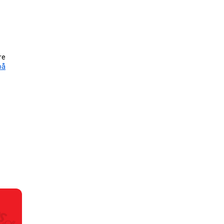
re
på