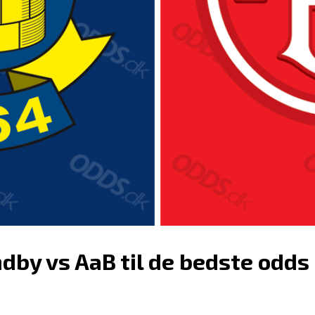
ndby vs AaB til de bedste odds