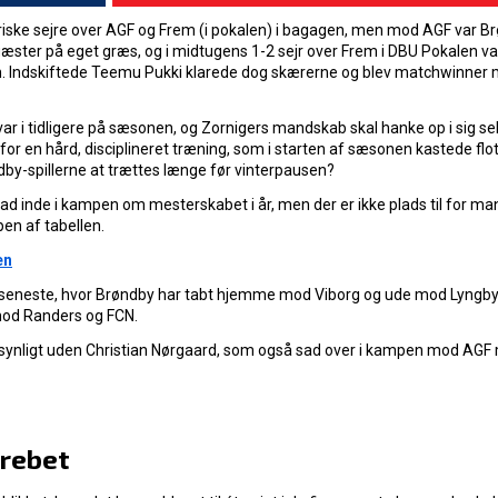
iske sejre over AGF og Frem (i pokalen) i bagagen, men mod AGF var B
e gæster på eget græs, og i midtugens 1-2 sejr over Frem i DBU Pokalen va
en. Indskiftede Teemu Pukki klarede dog skærerne og blev matchwinner 
r i tidligere på sæsonen, og Zornigers mandskab skal hanke op i sig sel
 for en hård, disciplineret træning, som i starten af sæsonen kastede flo
by-spillerne at trættes længe før vinterpausen?
grad inde i kampen om mesterskabet i år, men der er ikke plads til for m
pen af tabellen.
en
t seneste, hvor Brøndby har tabt hjemme mod Viborg og ude mod Lyngb
 mod Randers og FCN.
dsynligt uden Christian Nørgaard, som også sad over i kampen mod AGF
grebet