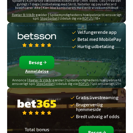
spillere | Kun første væddemål kvalificerer | Min. odds: 1,80 | Free bet
gyldigt i 7 dage | Indbetaling med Skrill, Neteller og paysafecard
kvalificerer ikke | Kan ikke kombineres med andre velkomsttilbud
Regler & Vilkår
gælder | Spillemyndighedens hjælpelinje til ansvarligt
spil:
StopSpillet
| Udeluk dig via
ROFUS
| 18+
Velfungerende app
Betal med MobilePay
Hurtig udbetaling
Besøg
Anmeldelse
Annonce |
Regler & Vilkår
gælder | Spillemyndighedens hjælpelinje til
ansvarligt spil:
StopSpillet
| Udeluk dig via
ROFUS
| Spil ansvarligt | 21+
Gratis livestreaming
Brugervenlig
hjemmeside
Bredt udvalg af odds
Total bonus
Besøg