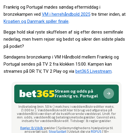
Frankrig og Portugal mødes søndag eftermiddag i
bronzekampen ved
VM i herrehåndbold 2025
tre timer inden, at
Kroatien og Danmark spiller finale
.
Begge hold skal ryste skuffelsen af sig efter deres semifinale
nederlag, men hvem rejser sig bedst og sikrer den sidste plads
på podiet?
Søndagens bronzekamp i VM Håndbold mellem Frankrig og
Portugal sendes på TV 2 fra klokken 15:00. Kampen kan
streames på DR TV, TV 2 Play og via
bet365 Livestream
.
Stream og odds på
Frankrig vs. Portugal
Indbetaling (min. 50 kr.) matches i væddemålskreditter maks.
(1.000 kr.). Væddemålskredit klar til brug ved afgørelse på
væddemål til værdien af de kvalificerende væddevel. Undt. for
min. odds, væddemål og betalingsmetode gælder. Gevinst eks.
indsats for væddemålskredit. Tidsbegr. & regler gælder.
Regler & Vilkår
gælder | Spillemyndighedens hjælpelinje til
ansvarligt spil:
StopSpillet
| Udeluk dig via
ROFUS
| 18+