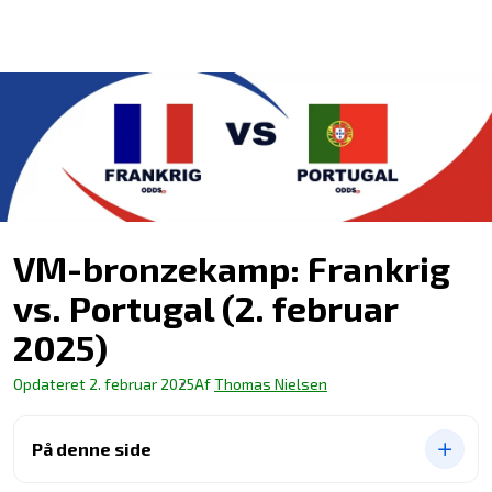
VM-bronzekamp: Frankrig
vs. Portugal (2. februar
2025)
Opdateret
2. februar 2025
Af
Thomas Nielsen
På denne side