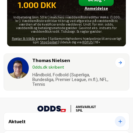
1.000
DKK
Anmeldelse
Indbetaling (min. 50 kr.) matches i væddemålskreditter maks. (1.000
kr.). Væddemålskredit klar til brug ved afgørelse på væddemål til
værdien af de kvalificerende væddevel. Undt. for min. odds,
væddemål og betalingsmetode gælder. Gevinst eks. indsats for
væddemålskredit. Tidsbegr. & regler gælder.
Regler & Vilkår
gælder | Spillemyndighedens hjælpelinje til ansvarligt
spil:
StopSpillet
| Udeluk dig via
ROFUS
| 18+
Thomas Nielsen
Odds.dk skribent
Håndbold, Fodbold (Superliga,
Bundesliga, Premier League, m.fl.), NFL,
Tennis
ANSVARLIGT
SPIL
Aktuelt