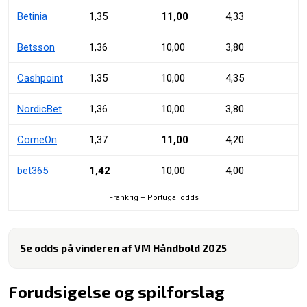
Betinia
1,35
11,00
4,33
Betsson
1,36
10,00
3,80
Cashpoint
1,35
10,00
4,35
NordicBet
1,36
10,00
3,80
ComeOn
1,37
11,00
4,20
bet365
1,42
10,00
4,00
Frankrig – Portugal odds
Se odds på vinderen af VM Håndbold 2025
Forudsigelse og spilforslag