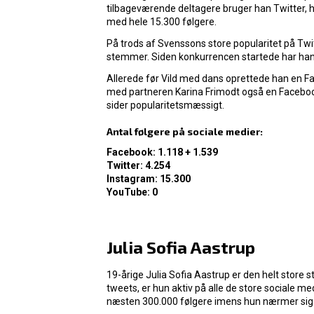
tilbageværende deltagere bruger han Twitter, h
med hele 15.300 følgere.
På trods af Svenssons store popularitet på Twitte
stemmer. Siden konkurrencen startede har han 
Allerede før Vild med dans oprettede han en F
med partneren Karina Frimodt også en Facebook
sider popularitetsmæssigt.
Antal følgere på sociale medier:
Facebook:
1.118 +
1.539
Twitter: 4.254
Instagram: 15.300
YouTube: 0
Julia Sofia Aastrup
19-årige Julia Sofia Aastrup er den helt store s
tweets, er hun aktiv på alle de store sociale m
næsten 300.000 følgere imens hun nærmer sig