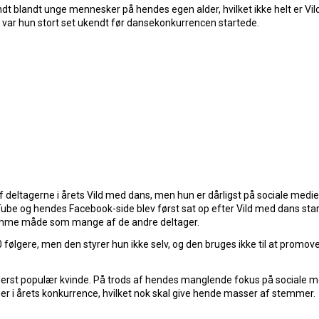
dt blandt unge mennesker på hendes egen alder, hvilket ikke helt er Vi
 var hun stort set ukendt før dansekonkurrencen startede.
f deltagerne i årets Vild med dans, men hun er dårligst på sociale medier
uTube og hendes Facebook-side blev først sat op efter Vild med dans sta
samme måde som mange af de andre deltager.
ølgere, men den styrer hun ikke selv, og den bruges ikke til at promov
 yderst populær kvinde. På trods af hendes manglende fokus på sociale m
er i årets konkurrence, hvilket nok skal give hende masser af stemmer.