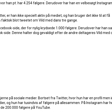
vor han pt. har 4.254 følgere. Derudover har han en velbesøgt Instagram
r, er han ikke specielt aktiv på mediet, og han bruger det ikke til at få
faktisk blot tweetet om Vild med dans tre gange.
acebook-side, der for nylig krydsede 1.000 følgere. Derudover har han
-side. Denne halter dog gevaldigt efter de andre deltageres Vild med 
tjerne på sociale medier. Bortset fra Twitter, hvor hun har en profil men 
edier, og hun har tusindvis af følgere på allesammen. På Instagram har 
 de 200.000 følgere på YouTube.