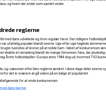
ans, og hvem der ender som samlet vinder.
ndrede reglerne
d med dans udviklede sig til en regulær farce. Den tidligere fodboldspil
an var ufattelig populær blandt seerne. Uge efter uge haglede dommer
brugte tusindvis af kroner på at redde ham. I løbet af konkurrencen æ
ket skabte et ramaskrig blandt de mange Simonsen-fans, der pludselig g
e røg Årets fodboldspiller i Europa anno 1984 dog ud, hvormed TV2 kunn
, og i sæsonen efter blev reglerne ændret. I disse dage deler seerne o
rfor det er sværere at gå videre på en bølge af popularitet.
 altafgørende for at vinde konkurrencen.
d med dans lige her