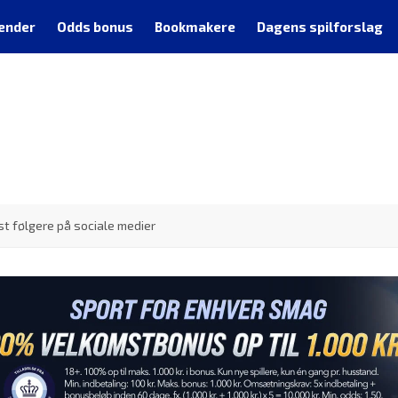
ender
Odds bonus
Bookmakere
Dagens spilforslag
st følgere på sociale medier