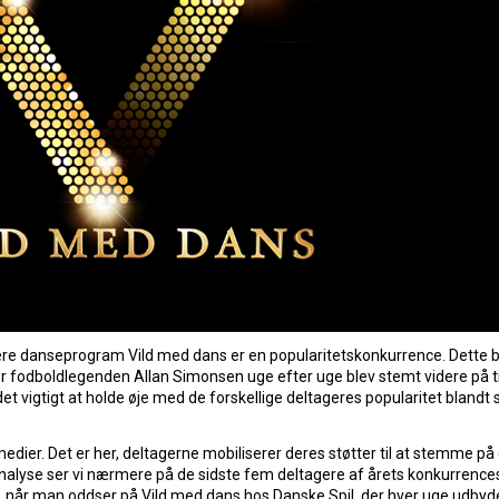
e danseprogram Vild med dans er en popularitetskonkurrence. Dette b
vor fodboldlegenden Allan Simonsen uge efter uge blev stemt videre på t
et vigtigt at holde øje med de forskellige deltageres popularitet blandt 
medier. Det er her, deltagerne mobiliserer deres støtter til at stemme på
e analyse ser vi nærmere på de sidste fem deltagere af årets konkurrence
s, når man oddser på Vild med dans hos Danske Spil, der hver uge udbyde