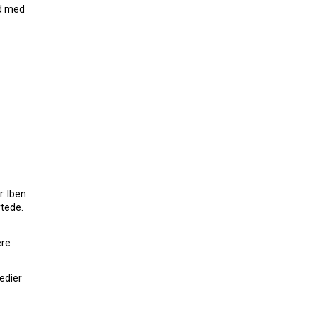
ld med
. Iben
rtede.
ere
edier