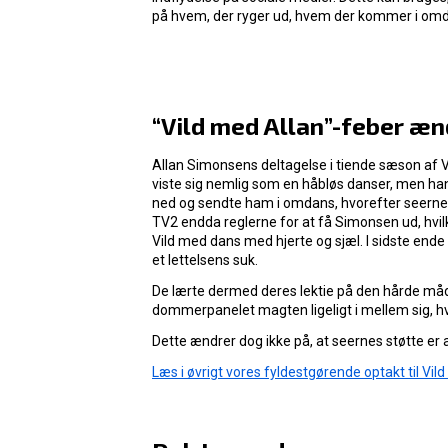
på hvem, der ryger ud, hvem der kommer i omd
“Vild med Allan”-feber æ
Allan Simonsens deltagelse i tiende sæson af Vil
viste sig nemlig som en håbløs danser, men h
ned og sendte ham i omdans, hvorefter seerne 
TV2 endda reglerne for at få Simonsen ud, hvil
Vild med dans med hjerte og sjæl. I sidste end
et lettelsens suk.
De lærte dermed deres lektie på den hårde måde
dommerpanelet magten ligeligt i mellem sig, hvo
Dette ændrer dog ikke på, at seernes støtte er
Læs i øvrigt vores fyldestgørende optakt til Vil