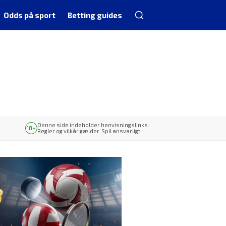
Odds på sport
Betting guides
Denne side indeholder henvisningslinks.
Regler og vilkår gælder. Spil ansvarligt.