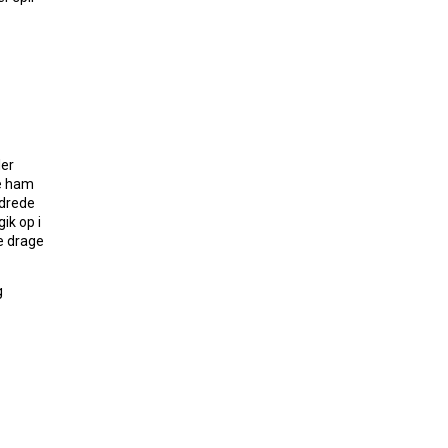
ler
ne ham
ndrede
ik op i
e drage
g