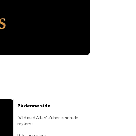
På denne side
“Vild med Allan”-feber ændrede
reglerne
Dak Lappadorn