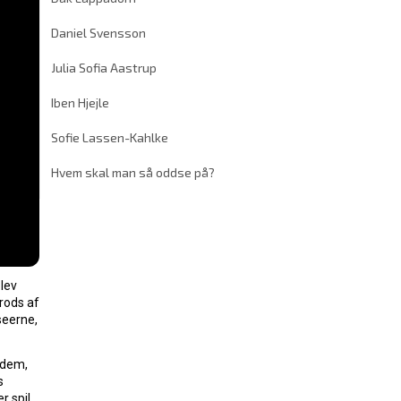
Daniel Svensson
Julia Sofia Aastrup
Iben Hjejle
Sofie Lassen-Kahlke
Hvem skal man så oddse på?
lev
rods af
seerne,
 dem,
s
r spil