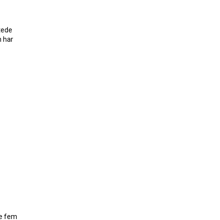
tede
n har
de fem