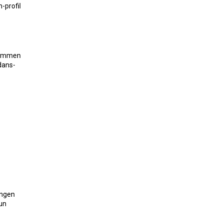
-profil
 sammen
dans-
ingen
hun