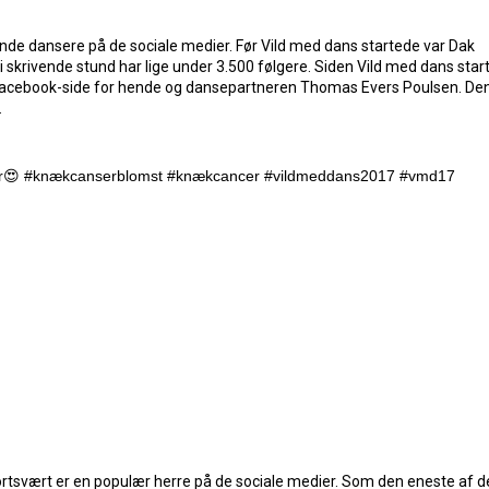
nde dansere på de sociale medier. Før Vild med dans startede var Dak
i skrivende stund har lige under 3.500 følgere. Siden Vild med dans star
Facebook-side for hende og dansepartneren Thomas Evers Poulsen. De
.
esker😍 #knækcanserblomst #knækcancer #vildmeddans2017 #vmd17
ortsvært er en populær herre på de sociale medier. Som den eneste af 