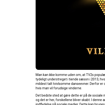
Man kan ikke komme uden om, at TV2s populær
tydeligt understreget i tiende sæson i 2013, h
mildest talt tvivlsomme danseevner. Derfor er d
hvis man vil forudsige vinderne.
Det bedste sted at gøre dette er på de sociale 
og det er her, forskellene bliver skabt. I denn
indflydelse på sociale medier. Dette kan bruge