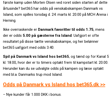
første kamp uden Morten Olsen ved roret siden starten af dette
årtusinde? bet365 har odds på venskabskampen Danmark vs
Island, som spilles torsdag d. 24. marts kl. 20.00 på MCH Arena i
Herning.
Ikke overraskende er
Danmark favoritter til odds
1.75
, mens
der er odds
5.00
på gæsterne fra Island
. Uafgjort er ofte
resultatet på disse tætte venskabskampe, og her belønner
bet365 uafgjort med odds
3.40
.
Spil på Danmark vs Island hos bet365
, og tænd op for Kanal 5
kl. 18.00, hvor der er to timers optakt frem til kampstart kl. 20.00.
Herunder kan du se udvalgte odds på kampen og læse optakt
med bl.a. Danmarks trup mod Island.
Odds på Danmark vs Island hos bet365.dk >>
– Nye kunder får 1.000 DKK i bonus.