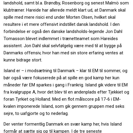
landshold, samt bl.a. Brøndby, Rosenborg og senest Malmö som
klubtræner. Hareide har allerede meldt klart ud, at Danmark skal
spille med mere risici end under Morten Olsen, hvilket skal
resultere i et mere offensivt indstillet dansk landshold. I den
forbindelse er også den danske landsholds-legende Jon Dahl
Tomasson blevet indlemmet i trænetteamet som Hareides
assistent. Jon Dahl skal selvfølgelig være med til at bygge på
Danmarks offensiv, hvor han med sin store erfaring ventes at
kunne bidrage stort.
Island er – i modsætning til Danmark – klar til EM til sommer, og
bør også være fokuserede på at spille en god kamp her kun
måneder før EM sparkes i gang i Frankrig. Island gik videre til EM
fra kvalgruppe A, hvor det blev til en andenplads efter Tjekkiet og
foran Tyrkiet og Holland. Med en flot målscore på 17-6 i EM-
kvalen imponerede Island, som gik gennem gruppen med seks
sejre, to uafgjorte og to nederlag.
Der venter formentlig Danmark en svær kamp her, hvis Island
formår at sætte sig op til kampen. I de tre seneste