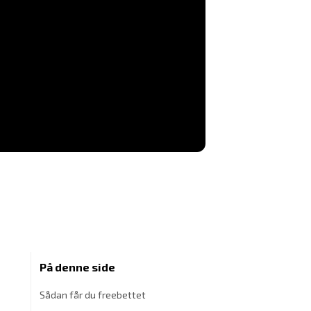
På denne side
Sådan får du freebettet