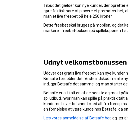
Tilbuddet gælder kun nye kunder, der opretter e
gøre faktisk bare at placere et prematch-bet, a
man et live freebet på hele 250 kroner.
Dette freebet skal bruges på mobilen, og det k
markere i freebet-boksen på spillekuponen før, 
Udnyt velkomstbonussen
Udover det gratis live freebet, kan nye kund
Betsafe fordobler det første indskud fra alle 
ind, gør Betsafe det samme, og man starter d
Betsafe er alt i alt en af de bedste og mest p
spiludbud, hvor man kan spille på praktisk tal
kunderne bliver belønnet med alt fra freespins 
en fornøjelse at være kunde hos Betsafe, da ens 
Læs vores anmeldelse af Betsafe her
, og lær 