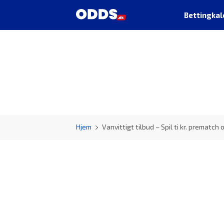
Bettingkal
Hjem
Vanvittigt tilbud – Spil ti kr. prematch 