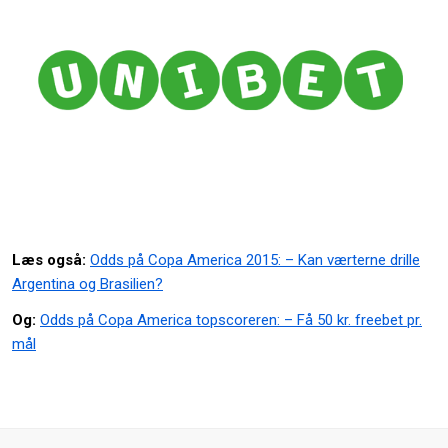
Læs også:
Odds på Copa America 2015: – Kan værterne drille
Argentina og Brasilien?
Og:
Odds på Copa America topscoreren: – Få 50 kr. freebet pr.
mål