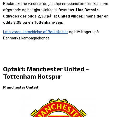
Bookmakerne vurderer dog, at hjemmebanefordelen kan blive
afgørende og har gjort United til favoritter.
Hos Betsafe
udbydes der odds 2,33 på, at United vinder, imens der er
odds 3,35 på en Tottenham-sejr.
Læs vores anmeldelse af Betsafe her
og bliv klogere på
Danmarks kampagnekonge.
Optakt: Manchester United –
Tottenham Hotspur
Manchester United