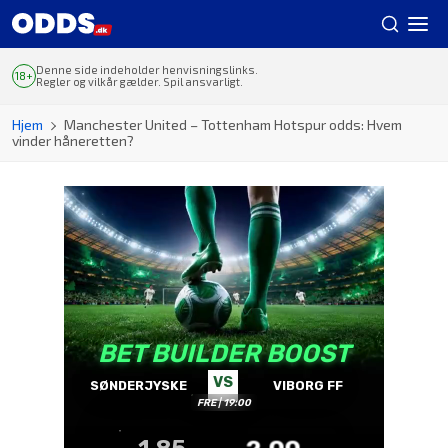
Denne side indeholder henvisningslinks.
Regler og vilkår gælder. Spil ansvarligt.
Hjem
Manchester United – Tottenham Hotspur odds: Hvem
vinder håneretten?