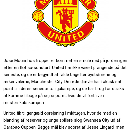
José Mourinhos tropper er kommet en smule ned på jorden igen
efter en flot sæsonstart. United har ikke været prangende på det
seneste, og de er begyndt at falde bagefter bysbørnene og
ærkerivalerne, Manchester City. De røde djævle har faktisk sat
point til i deres seneste to ligakampe, og de har brug for straks
at komme tilbage på sejrssporet, hvis de vil forblive i
mesterskabskampen.
United fik til gengæld oprejsning i midtugen, hvor de med en
blanding af reserver og unge spillere slog Swansea City ud af
Carabao Cuppen. Begge mål blev scoret af Jesse Lingard, men