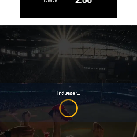
Indlæser...