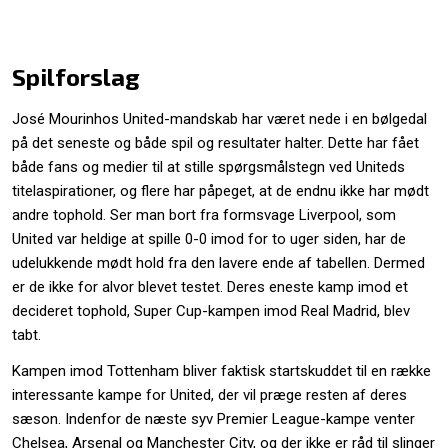
Spilforslag
José Mourinhos United-mandskab har været nede i en bølgedal
på det seneste og både spil og resultater halter. Dette har fået
både fans og medier til at stille spørgsmålstegn ved Uniteds
titelaspirationer, og flere har påpeget, at de endnu ikke har mødt
andre tophold. Ser man bort fra formsvage Liverpool, som
United var heldige at spille 0-0 imod for to uger siden, har de
udelukkende mødt hold fra den lavere ende af tabellen. Dermed
er de ikke for alvor blevet testet. Deres eneste kamp imod et
decideret tophold, Super Cup-kampen imod Real Madrid, blev
tabt.
Kampen imod Tottenham bliver faktisk startskuddet til en række
interessante kampe for United, der vil præge resten af deres
sæson. Indenfor de næste syv Premier League-kampe venter
Chelsea, Arsenal og Manchester City, og der ikke er råd til slinger