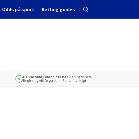
Odds på sport
Betting guides
Denne side indeholder henvisningslinks.
Regler og vilkår gælder. Spil ansvarligt.