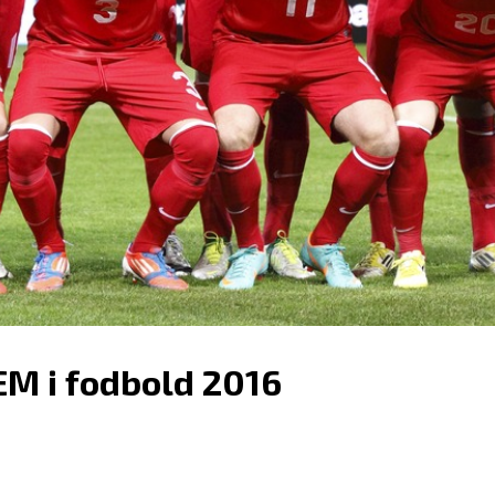
 EM i fodbold 2016