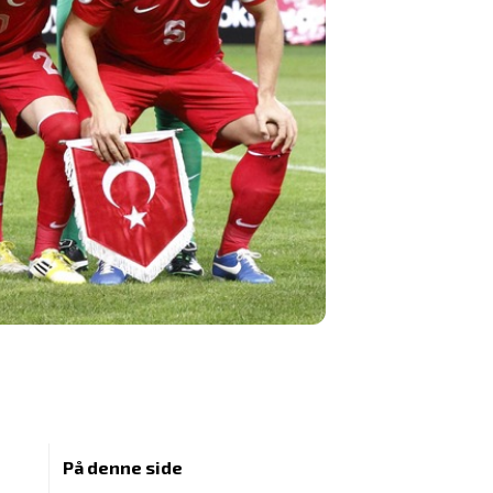
På denne side