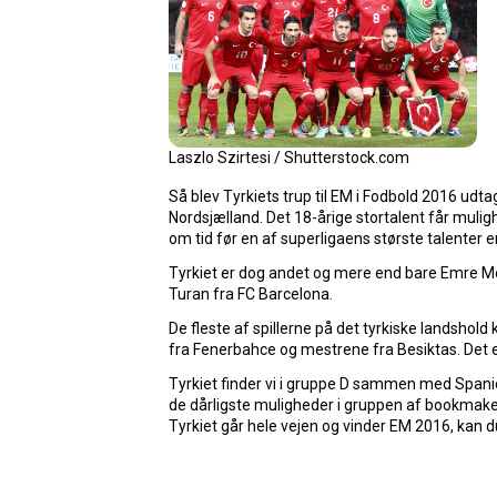
Laszlo Szirtesi / Shutterstock.com
Så blev Tyrkiets trup til EM i Fodbold 2016 udt
Nordsjælland. Det 18-årige stortalent får muli
om tid før en af superligaens største talenter er
Tyrkiet er dog andet og mere end bare Emre Mor
Turan fra FC Barcelona.
De fleste af spillerne på det tyrkiske landshol
fra Fenerbahce og mestrene fra Besiktas. Det er
Tyrkiet finder vi i gruppe D sammen med Spanie
de dårligste muligheder i gruppen af bookmaker
Tyrkiet går hele vejen og vinder EM 2016, kan d