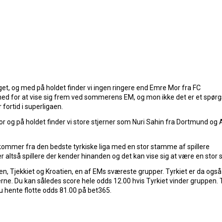
aget, og med på holdet finder vi ingen ringere end Emre Mor fra FC
ghed for at vise sig frem ved sommerens EM, og mon ikke det er et spør
 fortid i superligaen.
 og på holdet finder vi store stjerner som Nuri Sahin fra Dortmund og 
d kommer fra den bedste tyrkiske liga med en stor stamme af spillere
 altså spillere der kender hinanden og det kan vise sig at være en stor s
n, Tjekkiet og Kroatien, en af EMs sværeste grupper. Tyrkiet er da også
ne. Du kan således score hele odds 12.00 hvis Tyrkiet vinder gruppen. 
u hente flotte odds 81.00 på bet365.