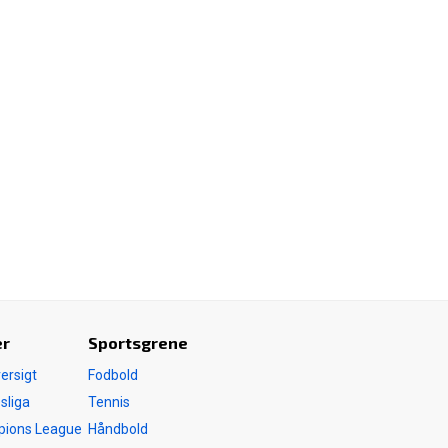
er
Sportsgrene
ersigt
Fodbold
sliga
Tennis
ions League
Håndbold