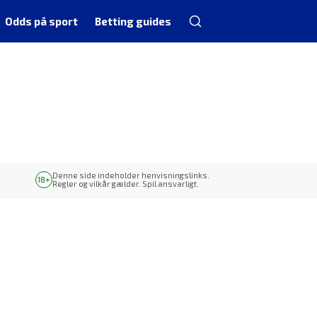
Odds på sport
Betting guides
Denne side indeholder henvisningslinks.
Regler og vilkår gælder. Spil ansvarligt.