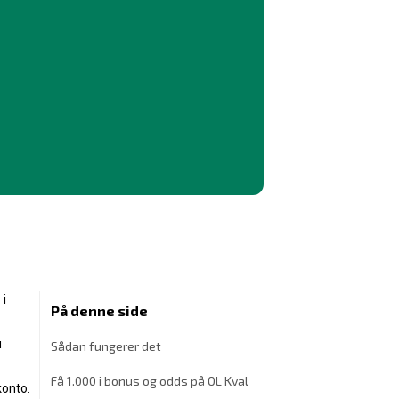
 i
På denne side
u
Sådan fungerer det
Få 1.000 i bonus og odds på OL Kval
konto.