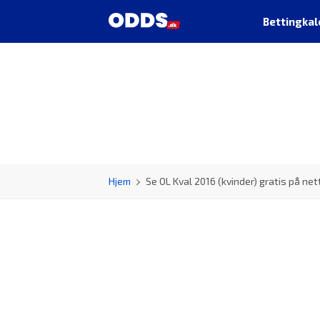
Bettingkal
Hjem
Se OL Kval 2016 (kvinder) gratis på net