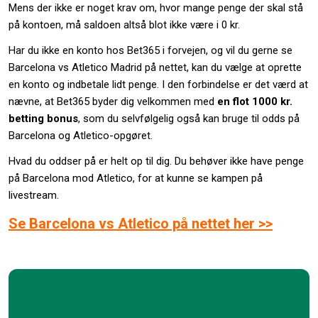
Mens der ikke er noget krav om, hvor mange penge der skal stå
på kontoen, må saldoen altså blot ikke være i 0 kr.
Har du ikke en konto hos Bet365 i forvejen, og vil du gerne se
Barcelona vs Atletico Madrid på nettet, kan du vælge at oprette
en konto og indbetale lidt penge. I den forbindelse er det værd at
nævne, at Bet365 byder dig velkommen med
en flot 1000 kr.
betting bonus
, som du selvfølgelig også kan bruge til odds på
Barcelona og Atletico-opgøret.
Hvad du oddser på er helt op til dig. Du behøver ikke have penge
på Barcelona mod Atletico, for at kunne se kampen på
livestream.
Se Barcelona vs Atletico på nettet her >>