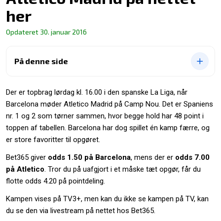
her
Opdateret
30. januar 2016
På denne side
Der er topbrag lørdag kl. 16.00 i den spanske La Liga, når
Barcelona møder Atletico Madrid på Camp Nou. Det er Spaniens
nr. 1 og 2 som tørner sammen, hvor begge hold har 48 point i
toppen af tabellen. Barcelona har dog spillet én kamp færre, og
er store favoritter til opgøret.
Bet365 giver
odds
1.50
på Barcelona
, mens der er
odds
7.00
på Atletico
. Tror du på uafgjort i et måske tæt opgør, får du
flotte odds
4.20
på pointdeling.
Kampen vises på TV3+, men kan du ikke se kampen på TV, kan
du se den via livestream på nettet hos Bet365.