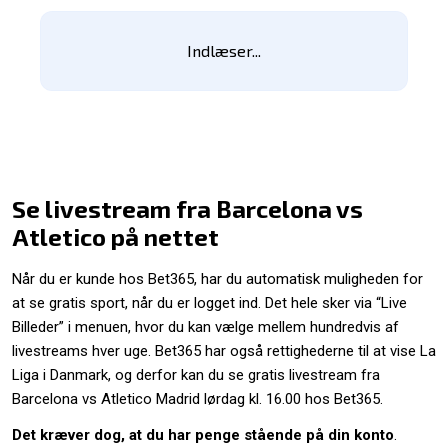
Indlæser...
Se livestream fra Barcelona vs
Atletico på nettet
Når du er kunde hos Bet365, har du automatisk muligheden for
at se gratis sport, når du er logget ind. Det hele sker via “Live
Billeder” i menuen, hvor du kan vælge mellem hundredvis af
livestreams hver uge. Bet365 har også rettighederne til at vise La
Liga i Danmark, og derfor kan du se gratis livestream fra
Barcelona vs Atletico Madrid lørdag kl. 16.00 hos Bet365.
Det kræver dog, at du har penge stående på din konto
.