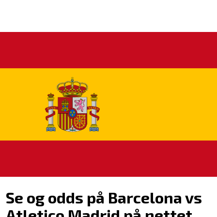
Se og odds på Barcelona vs
Atletico Madrid på nettet