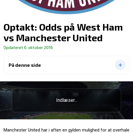
Optakt: Odds på West Ham
vs Manchester United
Opdateret
6. oktober 2016
På denne side
Indlæser...
Manchester United har i aften en gylden mulighed for at overhale