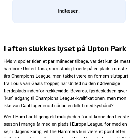
Indlæser...
I aften slukkes lyset på Upton Park
Hvis vi spoler tiden et par måneder tilbage, var det kun de mest
hardcore United-fans, som stadig troede på en plads i næste
års Champions League, men takket være en fornem slutspurt
fra Louis van Gaals tropper, har United nu den nødvendige
fjerdeplads indenfor rækkevidde. Bevares, fjerdepladsen giver
“kun” adgang til Champions League-kvalifikationen, men mon
ikke van Gaal tager imod sådan en billet med kyshånd?
West Ham har til gengæld muligheden for at krone den bedste
sæson i mange år med en plads i Europa League, for med en
sejr i dagens kamp, vil The Hammers kun være ét point efter