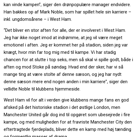
kan vinde kampen”, siger den drønpopulære manager endvidere.
Han bakkes op af Mark Noble, som har spillet hele sin karriere –
inkl. ungdomsårene – i West Ham.
“Det bliver en stor aften for alle, der er involveret i West Ham.
Jeg har ikke noget imod at indrømme, at jeg vil være meget
emotionel i aften. Jeg er kommet her på stadion, siden jeg var
knægt, hvor min far tog mig med til kampe. Vi har stadig
chancen for at slutte i top seks, men så skal vi spille godt, både i
aften og mod Stoke på søndag. Hvad end der sker, har vi så
mange ting at være stolte af denne sæson, og jeg har nydt
denne sæson mere end nogen anden i min karriere”, siger den
vellidte Noble til klubbens hjemmeside.
West Ham vil for alt i verden give klubbens mange fans en god
afsked på det historiske stadion i det østlige London, men
Manchester United går dog ind til opgøret som ubesejrede i fire
kampe, og med muligheden for at fravriste Manchester City den
eftertragtede fjerdeplads, bliver dette en kamp med høj tænding
og formentlig masser af drama.