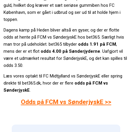
guld, hvilket dog kræver et sæt seriøse gummiben hos FC
København, som er gået i udbrud og ser ud til at holde hjem i
toppen.
Dagens kamp på Heden bliver altså en gyser, og der er flotte
odds at hente på FCM vs SønderjyskE hos bet365. Særligt hvis
man tror på udeholdet. bet365 tilbyder
odds
1.91
på FCM
,
mens der er et flot
odds
4.00
på Sønderjyderne
. Uafgjort vil
være et udmærket resultat for SønderjyskE, og det kan spilles til
odds
3.50
.
Læs vores optakt til FC Midtjylland vs SønderjyskE eller spring
direkte til bet365.dk, hvor der er flere
odds på FCM vs
SønderjyskE
.
Odds på FCM vs SønderjyskE >>