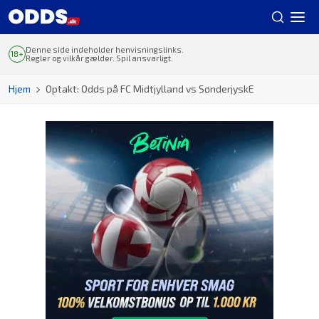
Denne side indeholder henvisningslinks.
Regler og vilkår gælder. Spil ansvarligt.
Hjem
Optakt: Odds på FC Midtjylland vs SønderjyskE