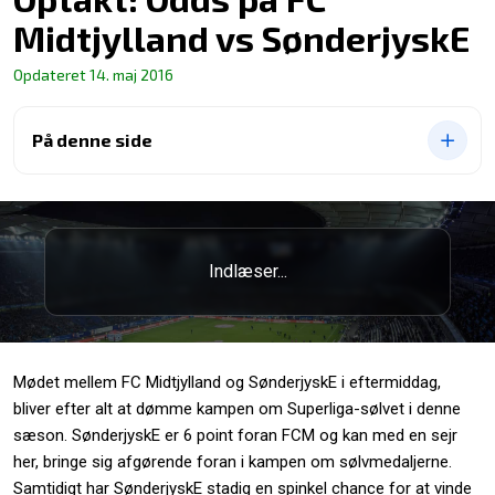
Midtjylland vs SønderjyskE
Opdateret
14. maj 2016
På denne side
Indlæser...
Mødet mellem FC Midtjylland og SønderjyskE i eftermiddag,
bliver efter alt at dømme kampen om Superliga-sølvet i denne
sæson. SønderjyskE er 6 point foran FCM og kan med en sejr
her, bringe sig afgørende foran i kampen om sølvmedaljerne.
Samtidigt har SønderjyskE stadig en spinkel chance for at vinde