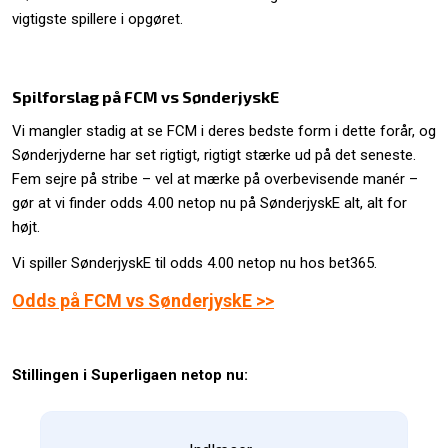
vigtigste spillere i opgøret.
Spilforslag på FCM vs SønderjyskE
Vi mangler stadig at se FCM i deres bedste form i dette forår, og
Sønderjyderne har set rigtigt, rigtigt stærke ud på det seneste.
Fem sejre på stribe – vel at mærke på overbevisende manér –
gør at vi finder odds 4.00 netop nu på SønderjyskE alt, alt for
højt.
Vi spiller SønderjyskE til odds 4.00 netop nu hos bet365.
Odds på FCM vs SønderjyskE >>
Stillingen i Superligaen netop nu: