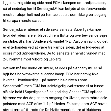
ligger nemlig side og side med FCM i kampen om tredjepladsen,
så et nederlag her til SønderjyskE, kan betyde at de forsvarende
mestre rutsjer helt ned på femtepladsen, som ikke giver adgang
til Europa i næste sæson.
SønderjyskE er ubesejret i de seks seneste Superliga-kampe,
hvor det ydermere er blevet til fem flotte og overbevisende sejre
på stribe. Bl.a. har SønderjyskE vundet 1-2 i Aalborg i april, og det
er efterhånden ved at være tre kampe siden, det er lykkedes at
score mod Sønderjyderne. De to seneste er nemlig vundet med
2-0 hjemme mod Viborg og Esbjerg.
Det kan måske undre en smule, at odds på SønderjyskE er så
højt hos bookmakerne til denne kamp. FCM har nemlig ikke
leveret – kontinuerligt – på samme høje niveau som
SønderjyskE, men FCM har selvfølgelig kvaliteterne til at kunne
slå alle hold i Superligaen på en god dag. Senest FCM spillede
hjemme var det dog en tam omgang fra Ulvene, som måtte dele
pointene med AGF efter 1-1 på Heden. En kamp som AGF havde
størst ære af til trods for De Hviiie manglede tre af klubbens