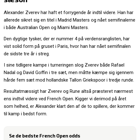
Alexander Zverev har haft et forrygende år indtil videre. Han har
allerede sikret sig en titel i Madrid Masters og nået semifinalerne
i både Australian Open og Miami Masters.
Den dygtige tysker, der er nummer 4 på verdensranglisten, har
vist solid form på gruset i Paris, hvor han har nået semifinalen
de sidste tre år i streg.
I sine tidligere kampe i turneringen slog Zverev både Rafael
Nadal og David Goffin i tre sæt, men måtte kæmpe sig igennem
hårde fem sæt mod hollandske Tallon Griekspoor i tredje runde.
Resultatmæssigt har Zverev og Rune altså præsteret nærmest
ens indtvil videre ved French Open. Kigger vi derimod på året
som helhed, er Alexander klart den af de to spillere, der kommer
til kamp i bedst form.
Se de bedste French Open odds