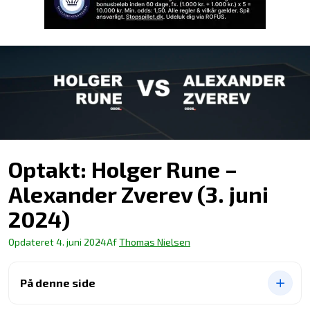
Optakt: Holger Rune –
Alexander Zverev (3. juni
2024)
Opdateret
4. juni 2024
Af
Thomas Nielsen
På denne side