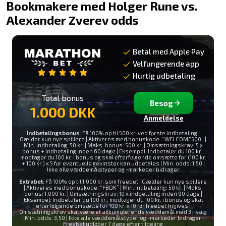
Bookmakere med Holger Rune vs.
Alexander Zverev odds
Betal med Apple Pay
Velfungerende app
Hurtig udbetaling
Total bonus
Besøg
1.000
DKK
Anmeldelse
Indbetalingsbonus
: Få 100% op til 500 kr. ved første indbetaling |
Gælder kun nye spillere | Aktiveres med bonuskode: “WELCOME500” |
Min. indbetaling: 50 kr. | Maks. bonus: 500 kr. | Omsætningskrav: 5 x
bonus + indbetaling inden 60 dage | Eksempel: Indbetaler du 100 kr.,
modtager du 100 kr. i bonus og skal efterfølgende omsætte for (100 kr.
+ 100 kr.) x 5 før eventuelle gevinster kan udbetales | Min. odds: 1,50 |
Ikke alle væddemålstyper og -markeder bidrager
Extrabet
: Få 100% op til 1.000 kr. som freebet | Gælder kun nye spillere
| Aktiveres med bonuskode: “FBDK” | Min. indbetaling: 50 kr. | Maks.
bonus: 1.000 kr. | Omsætningskrav: 10 x indbetaling inden 90 dage |
Eksempel: Indbetaler du 100 kr., modtager du 100 kr. i bonus og skal
efterfølgende omsætte for 100 kr. x 10 før freebet frigives |
Omsætningskrav skal være et akkumulerende væddemål med 3+ valg
| Min. odds: 3,50 | Ikke alle væddemålstyper og -markeder bidrager |
Freebet udløber 7 dage efter tildeling