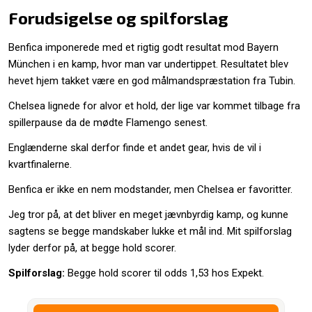
Forudsigelse og spilforslag
Benfica imponerede med et rigtig godt resultat mod Bayern
München i en kamp, hvor man var undertippet. Resultatet blev
hevet hjem takket være en god målmandspræstation fra Tubin.
Chelsea lignede for alvor et hold, der lige var kommet tilbage fra
spillerpause da de mødte Flamengo senest.
Englænderne skal derfor finde et andet gear, hvis de vil i
kvartfinalerne.
Benfica er ikke en nem modstander, men Chelsea er favoritter.
Jeg tror på, at det bliver en meget jævnbyrdig kamp, og kunne
sagtens se begge mandskaber lukke et mål ind. Mit spilforslag
lyder derfor på, at begge hold scorer.
Spilforslag:
Begge hold scorer til odds 1,53 hos Expekt.