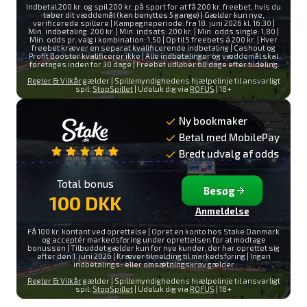
Indbetal 200 kr. og spil 200 kr. på sport for at få 200 kr. freebet, hvis du
taber dit væddemål (kan benyttes 5 gange) | Gælder kun nye,
verificerede spillere | Kampagneperiode: fra 18. juni 2026 kl. 16:30 |
Min. indbetaling: 200 kr. | Min. indsats: 200 kr. | Min. odds single: 1,80 |
Min. odds pr. valg i kombination: 1,50 | Op til 5 freebets á 200 kr. | Hver
freebet kræver en separat kvalificerende indbetaling | Cashout og
Profit Booster kvalificerer ikke | Alle indbetalinger og væddemål skal
foretages inden for 30 dage | Freebet udløber 60 dage efter tildeling
Regler & Vilkår
gælder | Spillemyndighedens hjælpelinje til ansvarligt
spil:
StopSpillet
| Udeluk dig via
ROFUS
| 18+
Ny bookmaker
Betal med MobilePay
Bredt udvalg af odds
Total bonus
Besøg
100
DKK
Anmeldelse
Få 100 kr. kontant ved oprettelse | Opret en konto hos Stake Danmark
og acceptér markedsføring under oprettelsen for at modtage
bonussen | Tilbuddet gælder kun for nye kunder, der har oprettet sig
efter den 1. juni 2026 | Kræver tilmelding til markedsføring | Ingen
indbetalings- eller omsætningskrav gælder
Regler & Vilkår
gælder | Spillemyndighedens hjælpelinje til ansvarligt
spil:
StopSpillet
| Udeluk dig via
ROFUS
| 18+