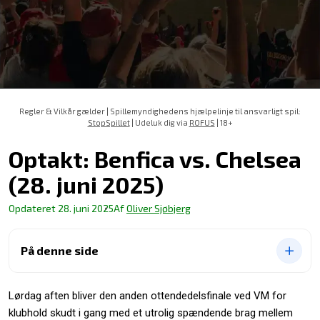
Regler & Vilkår gælder | Spillemyndighedens hjælpelinje til ansvarligt spil:
StopSpillet
| Udeluk dig via
ROFUS
| 18+
Optakt: Benfica vs. Chelsea
(28. juni 2025)
Opdateret
28. juni 2025
Af
Oliver Sjøbjerg
På denne side
Lørdag aften bliver den anden ottendedelsfinale ved VM for
klubhold skudt i gang med et utrolig spændende brag mellem