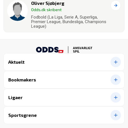
Oliver Sjøbjerg
Odds.dk skribent
Fodbold (La Liga, Serie A, Superliga,
Premier League, Bundesliga, Champions
League)
ANSVARLIGT
SPIL
Aktuelt
Bookmakers
Ligaer
Sportsgrene