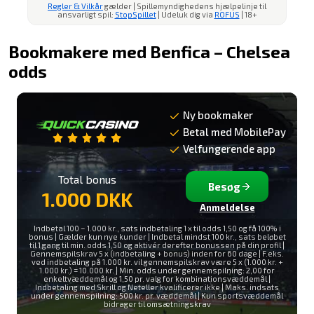
Regler & Vilkår
gælder | Spillemyndighedens hjælpelinje til
ansvarligt spil:
StopSpillet
| Udeluk dig via
ROFUS
| 18+
Bookmakere med Benfica – Chelsea
odds
Ny bookmaker
Betal med MobilePay
Velfungerende app
Total bonus
Besøg
1.000
DKK
Anmeldelse
Indbetal 100 – 1.000 kr., sats indbetaling 1 x til odds 1,50 og få 100% i
bonus | Gælder kun nye kunder | Indbetal mindst 100 kr., sats beløbet
til 1 gang til min. odds 1,50 og aktivér derefter bonussen på din profil |
Gennemspilskrav 5 x (indbetaling + bonus) inden for 60 dage | F.eks.
ved indbetaling på 1.000 kr. vil gennemspilskrav være 5 x (1.000 kr. +
1.000 kr.) = 10.000 kr. | Min. odds under gennemspilning: 2,00 for
enkeltvæddemål og 1,50 pr. valg for kombinationsvæddemål |
Indbetaling med Skrill og Neteller kvalificerer ikke | Maks. indsats
under gennemspilning: 500 kr. pr. væddemål | Kun sportsvæddemål
bidrager til omsætningskrav