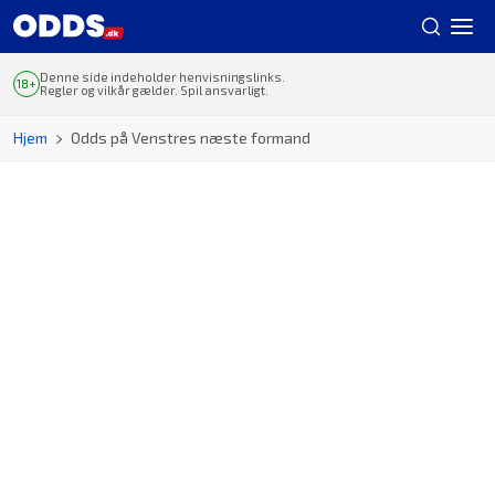
Denne side indeholder henvisningslinks.
Regler og vilkår gælder. Spil ansvarligt.
Hjem
Odds på Venstres næste formand