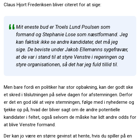
Claus Hjort Frederiksen bliver citeret for at sige:
Mit eneste bud er Troels Lund Poulsen som
formand og Stephanie Lose som næstformand. Jeg
kan faktisk ikke se andre kandidater, det må jeg
sige. De beviste under Jakob Ellemanns sygefravær,
at de var i stand til at styre Venstre i regeringen og
styre organisationen, så det har jeg fuld tillid til.
Men bare fordi en politiker har stor opbakning, kan der godt ske
et skred i tilslutningen på selve dagen for afstemningen. Derfor
er det en god idé at vejre stemningen, følge med i nyhederne og
tjekke op på, hvad der bliver sagt om de andre potentielle
kandidater i feltet, også selvom de måske har lidt andre odds for
at blive Venstre formand.
Der kan jo være en større gevinst at hente, hvis du spiller på en