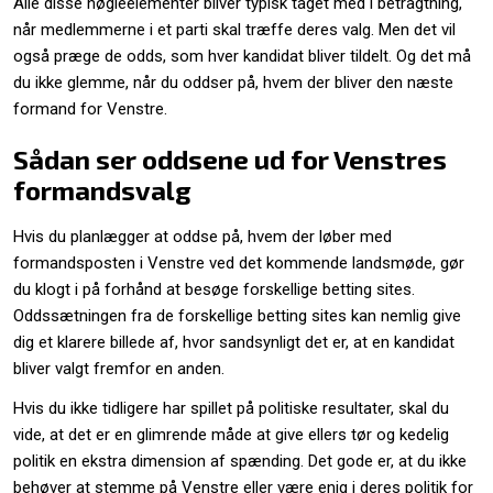
Alle disse nøgleelementer bliver typisk taget med i betragtning,
når medlemmerne i et parti skal træffe deres valg. Men det vil
også præge de odds, som hver kandidat bliver tildelt. Og det må
du ikke glemme, når du oddser på, hvem der bliver den næste
formand for Venstre.
Sådan ser oddsene ud for Venstres
formandsvalg
Hvis du planlægger at oddse på, hvem der løber med
formandsposten i Venstre ved det kommende landsmøde, gør
du klogt i på forhånd at besøge forskellige betting sites.
Oddssætningen fra de forskellige betting sites kan nemlig give
dig et klarere billede af, hvor sandsynligt det er, at en kandidat
bliver valgt fremfor en anden.
Hvis du ikke tidligere har spillet på politiske resultater, skal du
vide, at det er en glimrende måde at give ellers tør og kedelig
politik en ekstra dimension af spænding. Det gode er, at du ikke
behøver at stemme på Venstre eller være enig i deres politik for