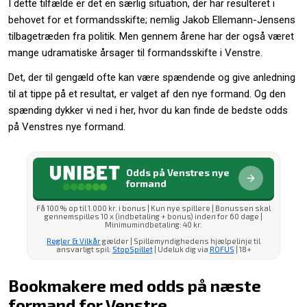
I dette tilfælde er det en særlig situation, der har resulteret i
behovet for et formandsskifte; nemlig Jakob Ellemann-Jensens
tilbagetræden fra politik. Men gennem årene har der også været
mange udramatiske årsager til formandsskifte i Venstre.
Det, der til gengæld ofte kan være spændende og give anledning
til at tippe på et resultat, er valget af den nye formand. Og den
spænding dykker vi ned i her, hvor du kan finde de bedste odds
på Venstres nye formand.
Odds på Venstres nye
formand
Få 100 % op til 1.000 kr. i bonus | Kun nye spillere | Bonussen skal
gennemspilles 10 x (indbetaling + bonus) inden for 60 dage |
Minimumindbetaling: 40 kr.
Regler & Vilkår
gælder | Spillemyndighedens hjælpelinje til
ansvarligt spil:
StopSpillet
| Udeluk dig via
ROFUS
| 18+
Bookmakere med odds på næste
formand for Venstre