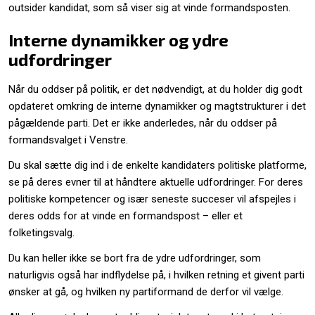
outsider kandidat, som så viser sig at vinde formandsposten.
Interne dynamikker og ydre
udfordringer
Når du oddser på politik, er det nødvendigt, at du holder dig godt
opdateret omkring de interne dynamikker og magtstrukturer i det
pågældende parti. Det er ikke anderledes, når du oddser på
formandsvalget i Venstre.
Du skal sætte dig ind i de enkelte kandidaters politiske platforme,
se på deres evner til at håndtere aktuelle udfordringer. For deres
politiske kompetencer og især seneste succeser vil afspejles i
deres odds for at vinde en formandspost – eller et
folketingsvalg.
Du kan heller ikke se bort fra de ydre udfordringer, som
naturligvis også har indflydelse på, i hvilken retning et givent parti
ønsker at gå, og hvilken ny partiformand de derfor vil vælge.