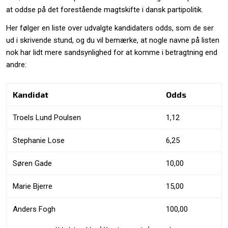
at oddse på det forestående magtskifte i dansk partipolitik.
Her følger en liste over udvalgte kandidaters odds, som de ser
ud i skrivende stund, og du vil bemærke, at nogle navne på listen
nok har lidt mere sandsynlighed for at komme i betragtning end
andre:
Kandidat
Odds
Troels Lund Poulsen
1,12
Stephanie Lose
6,25
Søren Gade
10,00
Marie Bjerre
15,00
Anders Fogh
100,00