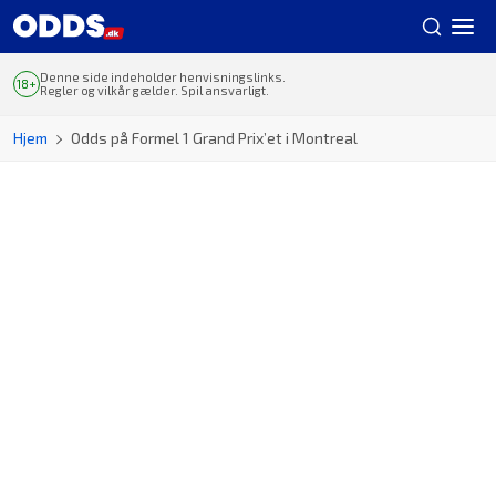
Denne side indeholder henvisningslinks.
Regler og vilkår gælder. Spil ansvarligt.
Hjem
Odds på Formel 1 Grand Prix’et i Montreal