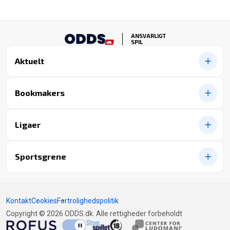
ANSVARLIGT
SPIL
Aktuelt
Bookmakers
Ligaer
Sportsgrene
Kontakt
Cookies
Fortrolighedspolitik
Copyright © 2026 ODDS.dk. Alle rettigheder forbeholdt