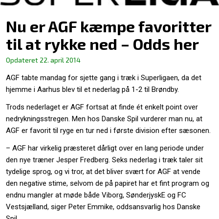
Nu er AGF kæmpe favoritter
til at rykke ned – Odds her
Opdateret
22. april 2014
AGF tabte mandag for sjette gang i træk i Superligaen, da det
hjemme i Aarhus blev til et nederlag på 1-2 til Brøndby.
Trods nederlaget er AGF fortsat at finde ét enkelt point over
nedrykningsstregen. Men hos Danske Spil vurderer man nu, at
AGF er favorit til ryge en tur ned i første division efter sæsonen.
– AGF har virkelig præsteret dårligt over en lang periode under
den nye træner Jesper Fredberg. Seks nederlag i træk taler sit
tydelige sprog, og vi tror, at det bliver svært for AGF at vende
den negative stime, selvom de på papiret har et fint program og
endnu mangler at møde både Viborg, SønderjyskE og FC
Vestsjælland, siger Peter Emmike, oddsansvarlig hos Danske
Spil.