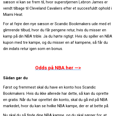
sæson vi kan se frem til, hvor superstjernen Lebron James er
vendt tilbage til Cleveland Cavaliers efter et succesfuldt ophold i
Miami Heat.
For at fejre den nye sæson er Scandic Bookmakers ude med et
glimrende tilbud, hvor du får pengene retur, hvis du misser en
kamp på din NBA trible. Ja du hørte rigtigt. Hvis du spiller en NBA
kupon med tre kampe, og du misser en af kampene, så får du
din indats retur igen som en bonus.
Odds på NBA her —>
Sådan gør du
Først og fremmest skal du have en konto hos Scandic
Bookmakers. Hvis du ikke allerede har dette, så kan du oprette
en gratis. Når du har oprettet din konto, skal du gå ind på NBA
markedet, hvor du kan se hvilke NBA kampe, der er at bette på.
Nu skal du så finde dine NBA kampe, og du skal sørger for, at