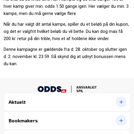
hver kamp giver min. odds 1.50 gange igen. Her vælger du min. 3
kampe, men du må gerne vælge flere.
Når du har valgt dit antal kampe, spiller du et beløb på din kupon,
og det er valgfrit hvilket beløb du vil bette. Du kan dog max få
200 kr. retur på din trible, hvis et af holdene ikke vinder.
Denne kampagne er gældende fra d. 28. oktober og slutter igen
d. 2. november kl. 23.59. Så skynd dig at udnyt bonussen mens
du kan.
ANSVARLIGT
SPIL
Aktuelt
Bookmakers