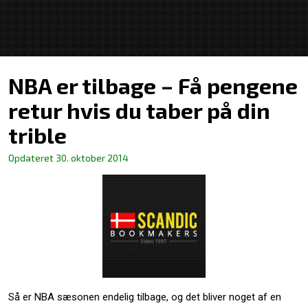
NBA er tilbage – Få pengene
retur hvis du taber på din
trible
Opdateret
30. oktober 2014
Så er NBA sæsonen endelig tilbage, og det bliver noget af en