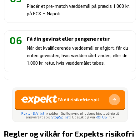
Placér et pre-match væddemål på præcis 1.000 kr.
på FCK – Napoli.
06
Få din gevinst eller pengene retur
Når det kvalificerende væddemål er afgjort, får du
enten gevinsten, hvis væddemålet vindes, eller de
1.000 kr. retur, hvis væddemålet tabes.
Få dit risikofrie spil
Regler & Vilkår
gælder | Spillemyndighedens hjælpelinje til
ansvarligt spil:
StopSpillet
| Udeluk dig via
ROFUS
| 18+
Regler og vilkår for Expekts risikofri