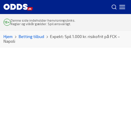
Denne side indeholder henvisningslinks.
Regler og vilkår gælder. Spil ansvarligt.
Hjem
Betting tilbud
Expekt: Spil 1.000 kr. risikofrit på FCK –
Napoli