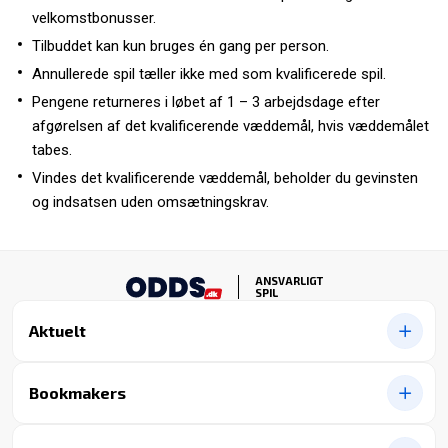
velkomstbonusser.
Tilbuddet kan kun bruges én gang per person.
Annullerede spil tæller ikke med som kvalificerede spil.
Pengene returneres i løbet af 1 – 3 arbejdsdage efter
afgørelsen af det kvalificerende væddemål, hvis væddemålet
tabes.
Vindes det kvalificerende væddemål, beholder du gevinsten
og indsatsen uden omsætningskrav.
ANSVARLIGT
SPIL
Aktuelt
Bookmakers