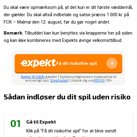
Du skal være opmærksom på, at det kun er dit første væddemål,
der gælder. Du skal altså indbetale og satse præcis 1.000 kr. på
FCK – Malmø den 12. august, før du gør noget andet.
Bemærk:
Tilbuddet kan kun benyttes via knapperne her på siden
og kan ikke kombineres med Expekts øvrige velkomsttilbud.
Få dit risikofrie spil
Regler & Vilkår
gælder | Spillemyndighedens hjælpelinje til
ansvarligt spil:
StopSpillet
| Udeluk dig via
ROFUS
| 18+
Sådan indløser du dit spil uden risiko
01
Gå til Expekt
Klik på “Få dit risikofrie spil” for at blive sendt