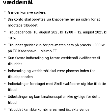
væddemål
Gælder kun nye spillere.
Din konto skal oprettes via knapperne her på siden for at
modtage tilbuddet.
Tilbudsperiode: 10. august 2025 kl. 12:00 – 12. august 2025 kl.
18:59.
Tilbuddet gælder kun for pre-match bets på præcis 1.000 kr.
på FC København – Malmö FF.
Kun første indbetaling og første væddemål kvalificerer til
tilbuddet.
Indbetaling og væddemål skal være placeret inden for
tilbudsperioden.
Indbetalinger foretaget med Skrill kvalificerer sig ikke til dette
tilbud.
Udbetalinger og kombinationsspil er ikke gyldige for dette
tilbud.
Tilbuddet kan ikke kombineres med Expekts øvrige