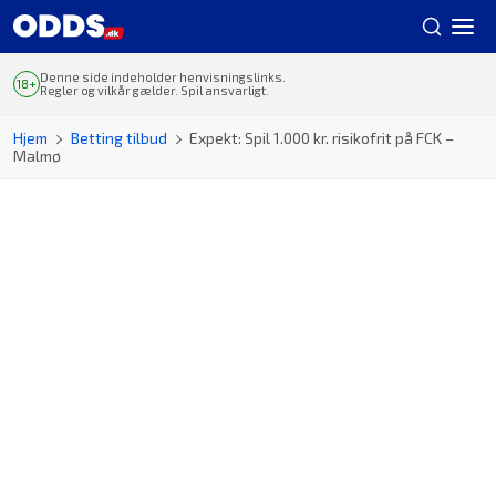
Denne side indeholder henvisningslinks.
Regler og vilkår gælder. Spil ansvarligt.
Hjem
Betting tilbud
Expekt: Spil 1.000 kr. risikofrit på FCK –
Malmø