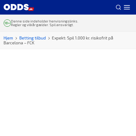
Denne side indeholder henvisningslinks.
Regler og vilkår gælder. Spil ansvarligt.
Hjem
Betting tilbud
Expekt: Spil 1.000 kr. risikofrit på
Barcelona – FCK