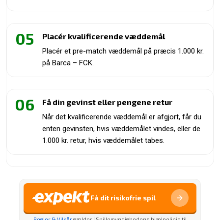
05
Placér kvalificerende væddemål
Placér et pre-match væddemål på præcis 1.000 kr.
på Barca – FCK.
06
Få din gevinst eller pengene retur
Når det kvalificerende væddemål er afgjort, får du
enten gevinsten, hvis væddemålet vindes, eller de
1.000 kr. retur, hvis væddemålet tabes.
Få dit risikofrie spil
Regler & Vilkår
gælder | Spillemyndighedens hjælpelinje til