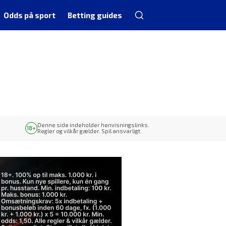
Odds på sport
Betting guides
Denne side indeholder henvisningslinks.
Regler og vilkår gælder. Spil ansvarligt.