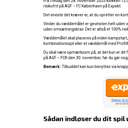
Fra fredag den 28. november 2025 klokken 12:00
risikofrit på AGF – FC København på Expekt.
Det eneste det kræver er, at du opretter en kon
Vinder du væddemålet er gevinsten helt uden o
uden omsætningskrav. Det er altså et 100% risiko
Væddemålet skal placeres på inden kampstart, m
kombinationsspil eller et væddemål med Profit
Du skal være opmærksom på, at det kun er dit f
på AGF – FCK den 30. november, før du gør nog
Bemærk:
Tilbuddet kan kun benyttes via knapp
Regler & Vi
ansvarli
Sådan indløser du dit spil 