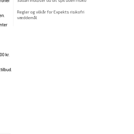
Sådan indløser du dit spil uden risiko
kroner
Regler og vilkår for Expekts risikofri
en.
væddemål
nter
00 kr.
tilbud.