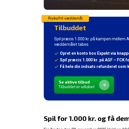
Risikofrit væddemål
Tilbuddet
Spil præcis 1.000 kr. på kampen mellem A
væddemålet tabes.
Opret en konto hos Expekt via knapp
Spil præcis 1.000 kr. på AGF – FCK 
Få hele din indsats refunderet som 
Se aktive tilbud
Tilbuddet er udløbet
Spil for 1.000 kr. og få de