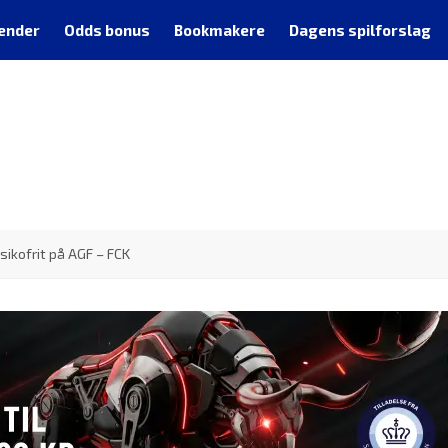
ender
Odds bonus
Bookmakere
Dagens spilforslag
risikofrit på AGF – FCK