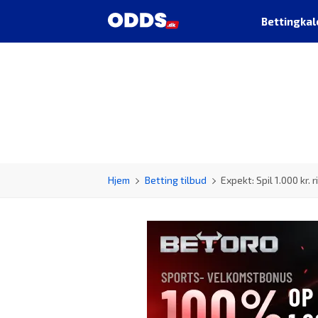
Bettingkal
Hjem
Betting tilbud
Expekt: Spil 1.000 kr. 