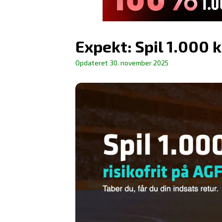
Expekt: Spil 1.000 k
Opdateret
30. november 2025