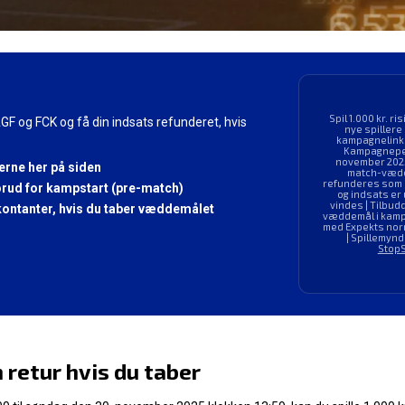
Spil 1.000 kr. r
GF og FCK og få din indsats refunderet, hvis
nye spillere 
kampagnelink |
Kampagneperi
november 2025 k
erne her på siden
match-vædd
refunderes som 
forud for kampstart (pre-match)
og indsats e
vindes | Tilbud
kontanter, hvis du taber væddemålet
væddemål i kamp
med Expekts norm
| Spillemynd
StopS
m retur hvis du taber