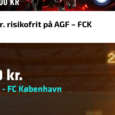
r. risikofrit på AGF – FCK