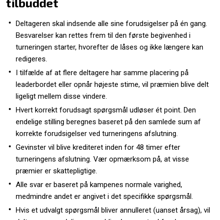
tilbuddet
Deltageren skal indsende alle sine forudsigelser på én gang.
Besvarelser kan rettes frem til den første begivenhed i
turneringen starter, hvorefter de låses og ikke længere kan
redigeres.
I tilfælde af at flere deltagere har samme placering på
leaderbordet eller opnår højeste stime, vil præmien blive delt
ligeligt mellem disse vindere.
Hvert korrekt forudsagt spørgsmål udløser ét point. Den
endelige stilling beregnes baseret på den samlede sum af
korrekte forudsigelser ved turneringens afslutning.
Gevinster vil blive krediteret inden for 48 timer efter
turneringens afslutning. Vær opmærksom på, at visse
præmier er skattepligtige.
Alle svar er baseret på kampenes normale varighed,
medmindre andet er angivet i det specifikke spørgsmål.
Hvis et udvalgt spørgsmål bliver annulleret (uanset årsag), vil