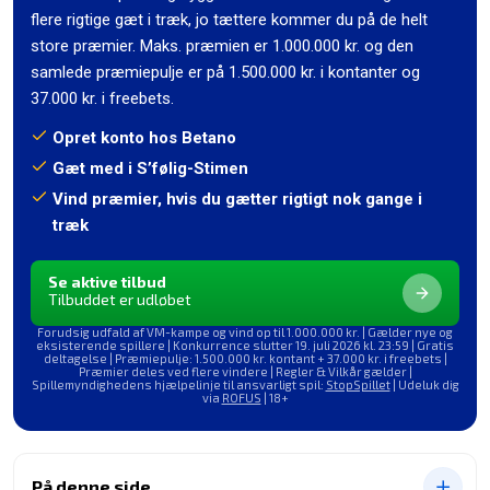
flere rigtige gæt i træk, jo tættere kommer du på de helt
store præmier. Maks. præmien er 1.000.000 kr. og den
samlede præmiepulje er på 1.500.000 kr. i kontanter og
37.000 kr. i freebets.
Opret konto hos Betano
Gæt med i S’følig-Stimen
Vind præmier, hvis du gætter rigtigt nok gange i
træk
Se aktive tilbud
Tilbuddet er udløbet
Forudsig udfald af VM-kampe og vind op til 1.000.000 kr. | Gælder nye og
eksisterende spillere | Konkurrence slutter 19. juli 2026 kl. 23:59 | Gratis
deltagelse | Præmiepulje: 1.500.000 kr. kontant + 37.000 kr. i freebets |
Præmier deles ved flere vindere | Regler & Vilkår gælder |
Spillemyndighedens hjælpelinje til ansvarligt spil:
StopSpillet
| Udeluk dig
via
ROFUS
| 18+
På denne side