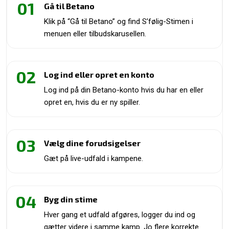
01
Gå til Betano
Klik på “Gå til Betano” og find S’følig-Stimen i
menuen eller tilbudskarusellen.
02
Log ind eller opret en konto
Log ind på din Betano-konto hvis du har en eller
opret en, hvis du er ny spiller.
03
Vælg dine forudsigelser
Gæt på live-udfald i kampene.
04
Byg din stime
Hver gang et udfald afgøres, logger du ind og
gætter videre i samme kamp. Jo flere korrekte