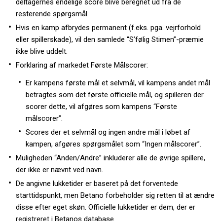
deltagernes endelige score blive beregnet ud fra de
resterende spørgsmål.
Hvis en kamp afbrydes permanent (f.eks. pga. vejrforhold
eller spillerskade), vil den samlede “S’følig Stimen”-præmie
ikke blive uddelt.
Forklaring af markedet Første Målscorer:
Er kampens første mål et selvmål, vil kampens andet mål
betragtes som det første officielle mål, og spilleren der
scorer dette, vil afgøres som kampens “Første
målscorer”.
Scores der et selvmål og ingen andre mål i løbet af
kampen, afgøres spørgsmålet som “Ingen målscorer”.
Muligheden “Anden/Andre” inkluderer alle de øvrige spillere,
der ikke er nævnt ved navn.
De angivne lukketider er baseret på det forventede
starttidspunkt, men Betano forbeholder sig retten til at ændre
disse efter eget skøn. Officielle lukketider er dem, der er
registreret i Betanos database.