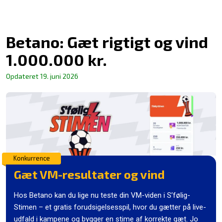
Betano: Gæt rigtigt og vind
1.000.000 kr.
Opdateret
19. juni 2026
Konkurrence
Gæt VM-resultater og vind
Hos Betano kan du lige nu teste din VM-viden i S’følig-
Stimen – et gratis forudsigelsesspil, hvor du gætter på live-
udfald i kampene og bygger en stime af korrekte gæt. Jo