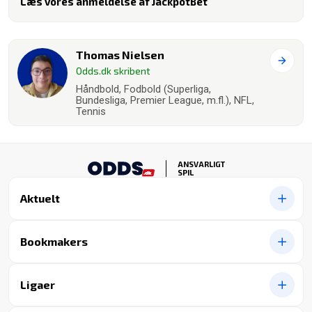
Læs vores anmeldelse af JackpotBet
Thomas Nielsen
Odds.dk skribent
Håndbold, Fodbold (Superliga,
Bundesliga, Premier League, m.fl.), NFL,
Tennis
ANSVARLIGT
SPIL
Aktuelt
Bookmakers
Ligaer