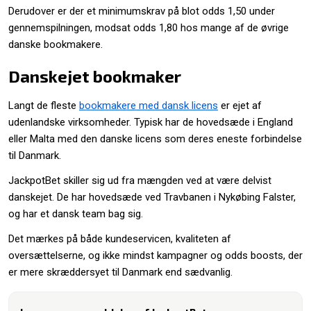
Derudover er der et minimumskrav på blot odds 1,50 under
gennemspilningen, modsat odds 1,80 hos mange af de øvrige
danske bookmakere.
Danskejet bookmaker
Langt de fleste
bookmakere med dansk licens
er ejet af
udenlandske virksomheder. Typisk har de hovedsæde i England
eller Malta med den danske licens som deres eneste forbindelse
til Danmark.
JackpotBet skiller sig ud fra mængden ved at være delvist
danskejet. De har hovedsæde ved Travbanen i Nykøbing Falster,
og har et dansk team bag sig.
Det mærkes på både kundeservicen, kvaliteten af
oversættelserne, og ikke mindst kampagner og odds boosts, der
er mere skræddersyet til Danmark end sædvanlig.