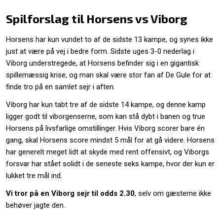
Spilforslag til Horsens vs Viborg
Horsens har kun vundet to af de sidste 13 kampe, og synes ikke
just at være på vej i bedre form. Sidste uges 3-0 nederlag i
Viborg understregede, at Horsens befinder sig i en gigantisk
spillemæssig krise, og man skal være stor fan af De Gule for at
finde tro på en samlet sejr i aften.
Viborg har kun tabt tre af de sidste 14 kampe, og denne kamp
ligger godt til viborgenserne, som kan stå dybt i banen og true
Horsens på livsfarlige omstillinger. Hvis Viborg scorer bare én
gang, skal Horsens score mindst 5 mål for at gå videre. Horsens
har generelt meget lidt at skyde med rent offensivt, og Viborgs
forsvar har stået solidt i de seneste seks kampe, hvor der kun er
lukket tre mål ind.
Vi tror på en Viborg sejr til odds 2.30
, selv om gæsterne ikke
behøver jagte den.