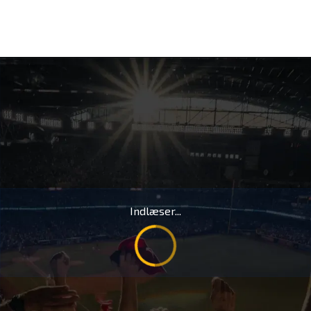
Indlæser...