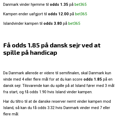
Danmark vinder hjemme til
odds 1.35
på
bet365
Kampen ender uafgjort til
odds 12.00
på
bet365
Islandvinder kampen til
odds 3.80
på
bet365
Få odds 1.85 på dansk sejr ved at
spille på handicap
Da Danmark allerede er videre til semifinalen, skal Danmark kun
vinde med 4 eller flere mål for at du kan score
odds 1.85
på en
dansk sejr. Tilsvarende kan du spille på at Island fører med 3 mål
fra start, og få odds 1.90 hvis Island vinder kampen.
Har du tiltro til at de danske reserver nemt vinder kampen mod
Island, så kan du få odds 3.32 hvis Danmark vinder med 7 eller
flere mål.