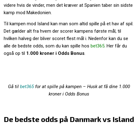
videre hvis de vinder, men det kræver at Spanien taber sin sidste
kamp mod Makedonien.
Til kampen mod Island kan man som altid spille på et hav af spil.
Det gælder alt fra hvem der scorer kampens første mål, til
hvilken halveg der bliver scoret flest mål i. Nedenfor kan du se
alle de bedste odds, som du kan spille hos
bet365
. Her får du
også op til
1.000 kroner i Odds Bonus
.
FÅ BET365 BONUS HER
Gå til
bet365
for at spille på kampen – Husk at få dine 1.000
kroner i Odds Bonus
De bedste odds på Danmark vs Island