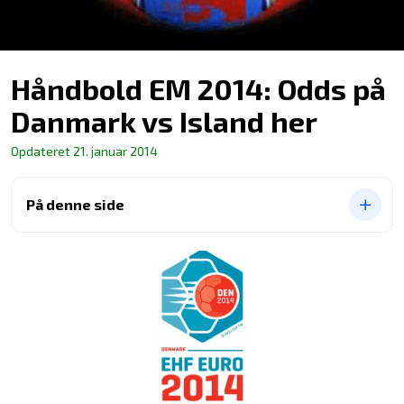
Håndbold EM 2014: Odds på
Danmark vs Island her
Opdateret
21. januar 2014
På denne side