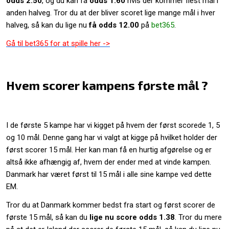
odds 2.50
, og du kan få
odds 1.60
hvis der kommer flest mål i
anden halveg. Tror du at der bliver scoret lige mange mål i hver
halveg, så kan du lige nu
få odds 12.00
på
bet365
.
Gå til bet365 for at spille her ->
Hvem scorer kampens første mål ?
I de første 5 kampe har vi kigget på hvem der først scorede 1, 5
og 10 mål. Denne gang har vi valgt at kigge på hvilket holder der
først scorer 15 mål. Her kan man få en hurtig afgørelse og er
altså ikke afhængig af, hvem der ender med at vinde kampen.
Danmark har været først til 15 mål i alle sine kampe ved dette
EM.
Tror du at Danmark kommer bedst fra start og først scorer de
første 15 mål, så kan du
lige nu score odds 1.38
. Tror du mere