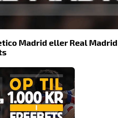
etico Madrid eller Real Madrid
ts