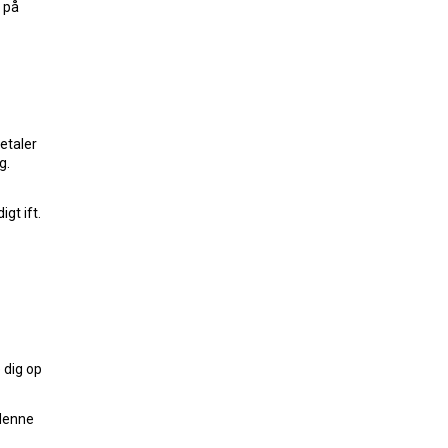
l på
etaler
g.
gt ift.
 dig op
 denne