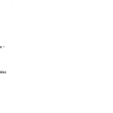
be –
ikke