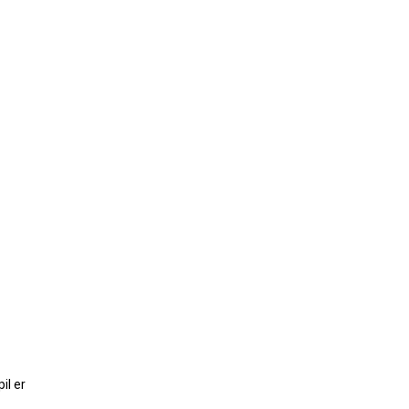
il er