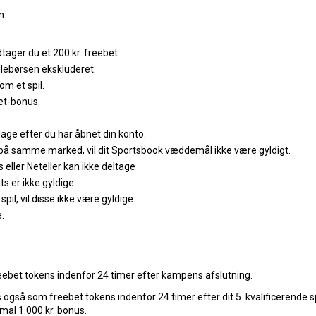
n:
tager du et 200 kr. freebet
lebørsen ekskluderet.
om et spil.
et-bonus.
dage efter du har åbnet din konto.
på samme marked, vil dit Sportsbook væddemål ikke være gyldigt.
ller Neteller kan ikke deltage
s er ikke gyldige.
il, vil disse ikke være gyldige.
.
eebet tokens indenfor 24 timer efter kampens afslutning.
 også som freebet tokens indenfor 24 timer efter dit 5. kvalificerende sp
mal 1.000 kr. bonus.