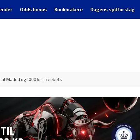
ender
Odds bonus
Bookmakere
Dagens spilforslag
eal Madrid og 1000 kr. i freebets