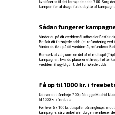
kvalificeres til det forhøjede odds 7.00. Sørg derf
kampen for at drage fuld udbytte af kampagne
Sådan fungerer kampagn
Vinder du på dit væddemål udbetaler Betfair di
Betfair dit forhøjede odds (el. refundering ved
Vinder du ikke på dit væddemål, refunderer Betfa
Bemærk at valg som en del af et multispil (Triple
kampagnen, hvis du placerer et livespil efter kam
væddemål ugyldigt ift. det forhøjede odds.
Få op til 1000 kr. i freebet
Udover det tårnhøje 7.00 på begge Madrid-klub
til 1000 kr. i freebets.
For hver 5 x 100 kr. du spiller på singlespil, mo
kampagne, så vi anbefaler du gennemlæser de vi