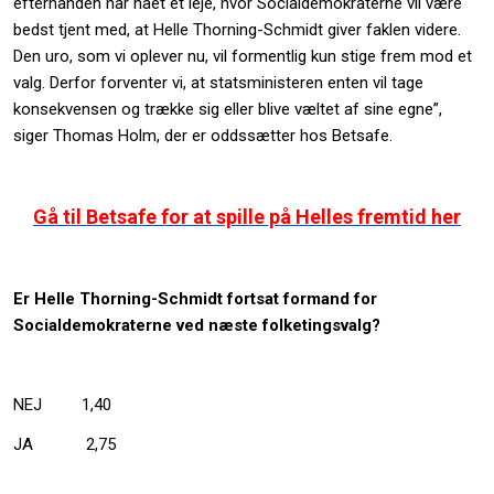
efterhånden har nået et leje, hvor Socialdemokraterne vil være
bedst tjent med, at Helle Thorning-Schmidt giver faklen videre.
Den uro, som vi oplever nu, vil formentlig kun stige frem mod et
valg. Derfor forventer vi, at statsministeren enten vil tage
konsekvensen og trække sig eller blive væltet af sine egne”,
siger Thomas Holm, der er oddssætter hos Betsafe.
Gå til Betsafe for at spille på Helles fremtid her
Er Helle Thorning-Schmidt fortsat formand for
Socialdemokraterne ved næste folketingsvalg?
NEJ 1,40
JA 2,75