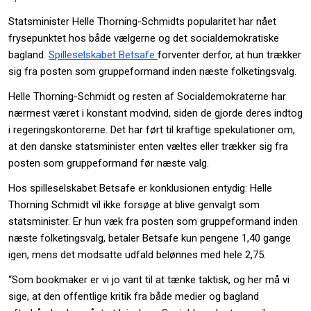
Statsminister Helle Thorning-Schmidts popularitet har nået
frysepunktet hos både vælgerne og det socialdemokratiske
bagland.
Spilleselskabet Betsafe
forventer derfor, at hun trækker
sig fra posten som gruppeformand inden næste folketingsvalg.
Helle Thorning-Schmidt og resten af Socialdemokraterne har
nærmest været i konstant modvind, siden de gjorde deres indtog
i regeringskontorerne. Det har ført til kraftige spekulationer om,
at den danske statsminister enten væltes eller trækker sig fra
posten som gruppeformand før næste valg.
Hos spilleselskabet Betsafe er konklusionen entydig: Helle
Thorning Schmidt vil ikke forsøge at blive genvalgt som
statsminister. Er hun væk fra posten som gruppeformand inden
næste folketingsvalg, betaler Betsafe kun pengene 1,40 gange
igen, mens det modsatte udfald belønnes med hele 2,75.
“Som bookmaker er vi jo vant til at tænke taktisk, og her må vi
sige, at den offentlige kritik fra både medier og bagland