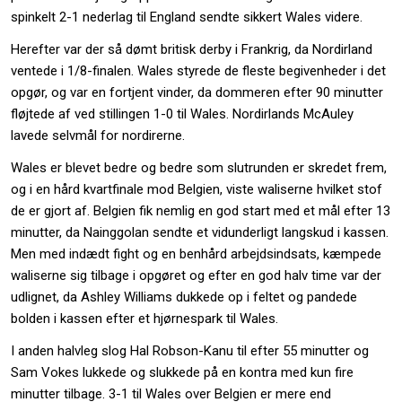
spinkelt 2-1 nederlag til England sendte sikkert Wales videre.
Herefter var der så dømt britisk derby i Frankrig, da Nordirland
ventede i 1/8-finalen. Wales styrede de fleste begivenheder i det
opgør, og var en fortjent vinder, da dommeren efter 90 minutter
fløjtede af ved stillingen 1-0 til Wales. Nordirlands McAuley
lavede selvmål for nordirerne.
Wales er blevet bedre og bedre som slutrunden er skredet frem,
og i en hård kvartfinale mod Belgien, viste waliserne hvilket stof
de er gjort af. Belgien fik nemlig en god start med et mål efter 13
minutter, da Nainggolan sendte et vidunderligt langskud i kassen.
Men med indædt fight og en benhård arbejdsindsats, kæmpede
waliserne sig tilbage i opgøret og efter en god halv time var der
udlignet, da Ashley Williams dukkede op i feltet og pandede
bolden i kassen efter et hjørnespark til Wales.
I anden halvleg slog Hal Robson-Kanu til efter 55 minutter og
Sam Vokes lukkede og slukkede på en kontra med kun fire
minutter tilbage. 3-1 til Wales over Belgien er mere end