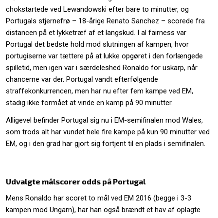
chokstartede ved Lewandowski efter bare to minutter, og
Portugals stjernefrø – 18-årige Renato Sanchez – scorede fra
distancen på et lykketræf af et langskud. I al fairness var
Portugal det bedste hold mod slutningen af kampen, hvor
portugiserne var tættere på at lukke opgøret i den forlængede
spilletid, men igen var i særdeleshed Ronaldo for uskarp, når
chancerne var der. Portugal vandt efterfølgende
straffekonkurrencen, men har nu efter fem kampe ved EM,
stadig ikke formået at vinde en kamp på 90 minutter.
Alligevel befinder Portugal sig nu i EM-semifinalen mod Wales,
som trods alt har vundet hele fire kampe på kun 90 minutter ved
EM, og i den grad har gjort sig fortjent til en plads i semifinalen.
Udvalgte målscorer odds på Portugal
Mens Ronaldo har scoret to mål ved EM 2016 (begge i 3-3
kampen mod Ungarn), har han også brændt et hav af oplagte