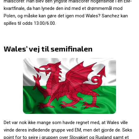
målscorer. Han blev den yngste målscorer nogensinde i en EM-
kvartfinale, da han lynede den ind med et drømmemål mod
Polen, og måske kan gøre det igen mod Wales? Sanchez kan
spilles til odds 13.00/6.00.
Wales’ vej til semifinalen
Det var nok ikke mange som havde regnet med, at Wales ville
vinde deres indledende gruppe ved EM, men det gjorde de. Seks
point for to sejre i gruppen over Slovakiet og Rusland samt et