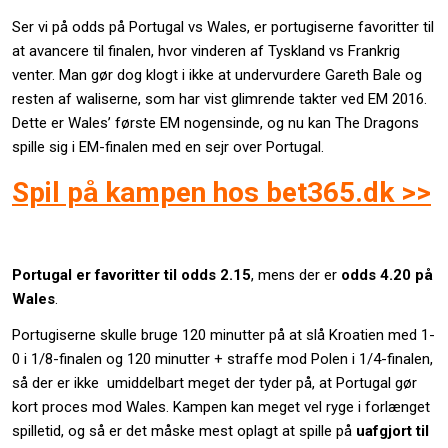
Ser vi på odds på Portugal vs Wales, er portugiserne favoritter til
at avancere til finalen, hvor vinderen af Tyskland vs Frankrig
venter. Man gør dog klogt i ikke at undervurdere Gareth Bale og
resten af waliserne, som har vist glimrende takter ved EM 2016.
Dette er Wales’ første EM nogensinde, og nu kan The Dragons
spille sig i EM-finalen med en sejr over Portugal.
Spil på kampen hos bet365.dk >>
Portugal er favoritter til odds
2.15
, mens der er
odds
4.20
på
Wales
.
Portugiserne skulle bruge 120 minutter på at slå Kroatien med 1-
0 i 1/8-finalen og 120 minutter + straffe mod Polen i 1/4-finalen,
så der er ikke umiddelbart meget der tyder på, at Portugal gør
kort proces mod Wales. Kampen kan meget vel ryge i forlænget
spilletid, og så er det måske mest oplagt at spille på
uafgjort til