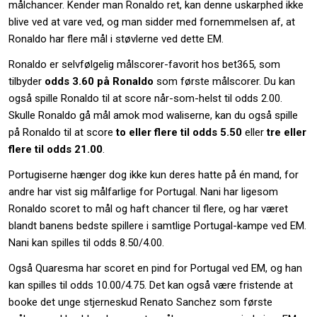
målchancer. Kender man Ronaldo ret, kan denne uskarphed ikke
blive ved at vare ved, og man sidder med fornemmelsen af, at
Ronaldo har flere mål i støvlerne ved dette EM.
Ronaldo er selvfølgelig målscorer-favorit hos bet365, som
tilbyder
odds 3.60 på Ronaldo
som første målscorer. Du kan
også spille Ronaldo til at score når-som-helst til odds 2.00.
Skulle Ronaldo gå mål amok mod waliserne, kan du også spille
på Ronaldo til at score
to eller flere til odds 5.50
eller
tre eller
flere til odds 21.00
.
Portugiserne hænger dog ikke kun deres hatte på én mand, for
andre har vist sig målfarlige for Portugal. Nani har ligesom
Ronaldo scoret to mål og haft chancer til flere, og har været
blandt banens bedste spillere i samtlige Portugal-kampe ved EM.
Nani kan spilles til odds 8.50/4.00.
Også Quaresma har scoret en pind for Portugal ved EM, og han
kan spilles til odds 10.00/4.75. Det kan også være fristende at
booke det unge stjerneskud Renato Sanchez som første