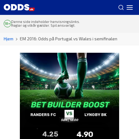
Denne side indeholder henvisningslinks.
Regler og vilkår gælder. Spil ansvarligt.
Hjem
EM 2016: Odds på Portugal vs Wales i semifinalen