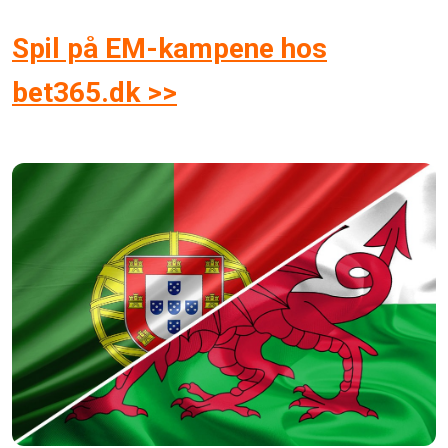
Spil på EM-kampene hos
bet365.dk >>