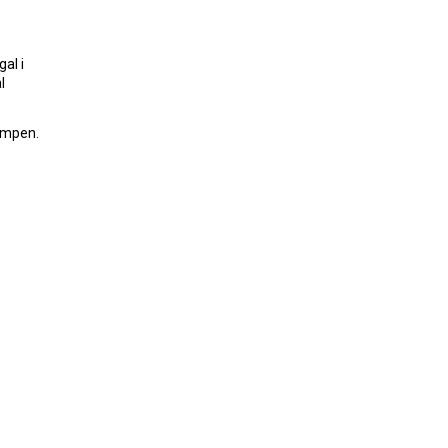
al i
l
kampen.