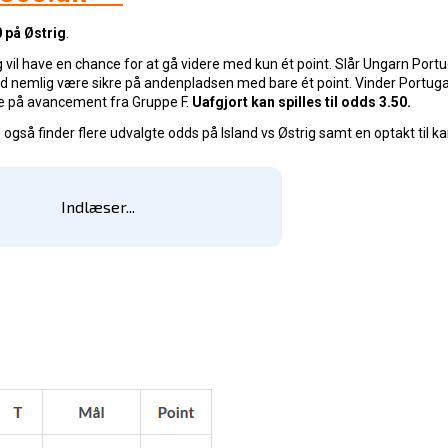
0
på Østrig
.
 vil have en chance for at gå videre med kun ét point. Slår Ungarn Portug
and nemlig være sikre på andenpladsen med bare ét point. Vinder Portuga
kre på avancement fra Gruppe F.
Uafgjort kan spilles til odds
3.50
.
 også finder flere udvalgte odds på Island vs Østrig samt en optakt til 
Indlæser...