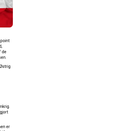
 point
d,
f de
sen.
 Østrig
nkrig.
gjort
hen er