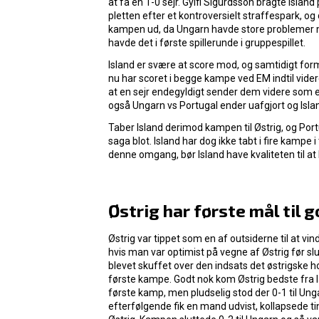
at få en 1-0 sejr. Gylfi Sigurdsson bragte Islan
pletten efter et kontroversielt straffespark, og 
kampen ud, da Ungarn havde store problemer m
havde det i første spillerunde i gruppespillet.
Island er svære at score mod, og samtidigt form
nu har scoret i begge kampe ved EM indtil videre
at en sejr endegyldigt sender dem videre som en
også Ungarn vs Portugal ender uafgjort og Isla
Taber Island derimod kampen til Østrig, og Port
saga blot. Island har dog ikke tabt i fire kampe 
denne omgang, bør Island have kvaliteten til at 
Østrig har første mål til 
Østrig var tippet som en af outsiderne til at vi
hvis man var optimist på vegne af Østrig før s
blevet skuffet over den indsats det østrigske ho
første kampe. Godt nok kom Østrig bedste fra 
første kamp, men pludselig stod der 0-1 til Ung
efterfølgende fik en mand udvist, kollapsede t