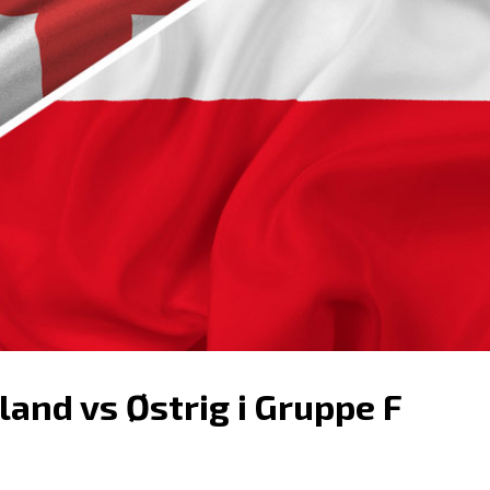
land vs Østrig i Gruppe F