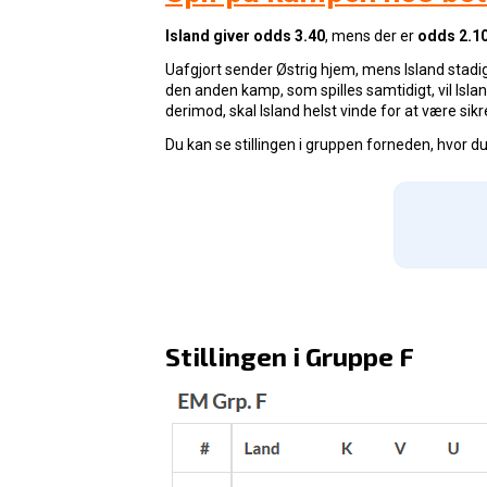
Island giver odds
3.40
, mens der er
odds
2.1
Uafgjort sender Østrig hjem, mens Island stadig
den anden kamp, som spilles samtidigt, vil Isl
derimod, skal Island helst vinde for at være si
Du kan se stillingen i gruppen forneden, hvor du
Stillingen i Gruppe F