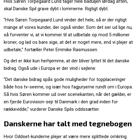
Hvis Søren Torpegaard Lund tager hele baduljen lørdag aften,
skal Danske Spil grave dybt i lommerne. Rigtigt dybt.
”Hvis Søren Torpegaard Lund vinder det hele, så er der rigtigt
mange af vores kunder, der også vinder. Som det ser ud lige nu,
så forventer vi, at vi kommer til at udbetale op mod 5 millioner
kroner, og lad os bare sige, at det er noget mere, end vi plejer at
udbetale,” fortæller Peter Emmike Rasmussen.
Og det er ikke kun herhjemme, at der bliver lyttet til det danske
bidrag. Også ude i Europa er der vind i sejlene:
”Det danske bidrag spås gode muligheder for topplaceringer
både hos tv-seerne, og især hos fagjuryerne rundt om i Europa.
Så hvis Søren kommer ud over scenekanten, når det gælder, er
en fjerde Eurovision-sejr til Danmark i den grad inden for
rækkevidde,” vurderer Danske Spils oddssætter.
Danskerne har talt med tegnebogen
Hvor Oddset-kunderne plejer at være mere splittede omkring