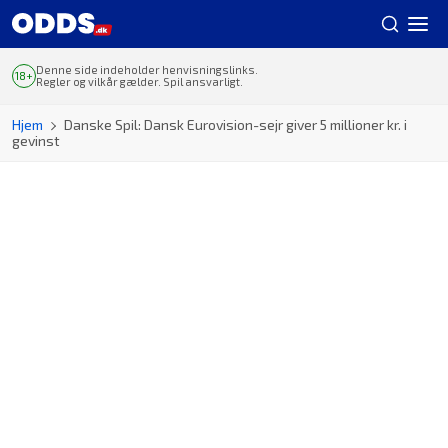
Denne side indeholder henvisningslinks.
Regler og vilkår gælder. Spil ansvarligt.
Hjem
Danske Spil: Dansk Eurovision-sejr giver 5 millioner kr. i
gevinst