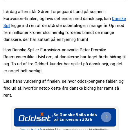
Lørdag aften står Søren Torpegaard Lund på scenen i
Eurovision-finalen, og hvis det ender med dansk sejr, kan
Danske
Spil
kigge ind i en af de største udbetalinger i mange år. Op mod
fem millioner kroner skal nemlig fordeles blandt de mange
danskere, der har satset på en hjemlig triumf.
Hos Danske Spil er Eurovision-ansvarlig Peter Emmike
Rasmussen ikke i tvivl om, at danskerne har taget årets bidrag til
sig. To ud af tre Oddset-kunder har spillet på dansk sejr, og det
er noget helt særligt.
Læs hans vurdering af finalen, se hvor odds-pengene falder, og
find ud af, hvorfor netop dette års danske bidrag har ramt så
rent.
Se Danske Spils odds
på Eurovision 2026
Regler & Vilkår
gælder | Spillemyndighedens hjælpelinje til