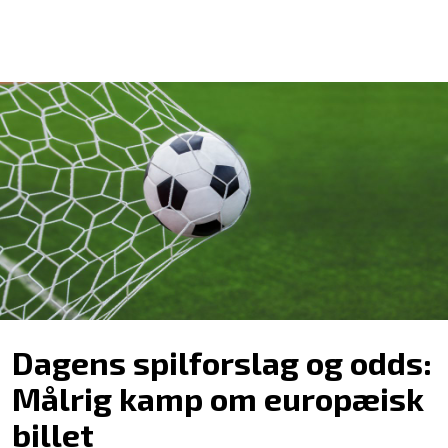
Dagens spilforslag og odds:
Målrig kamp om europæisk
billet