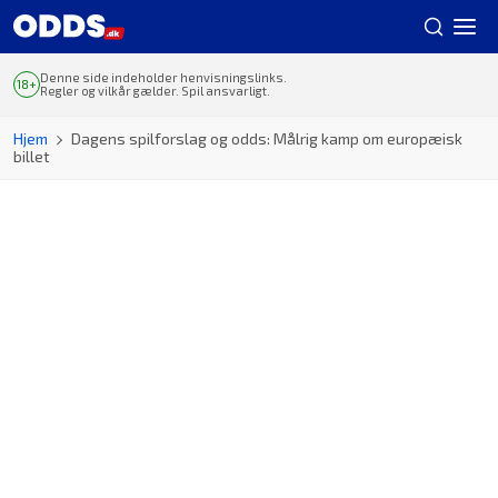
Denne side indeholder henvisningslinks.
Regler og vilkår gælder. Spil ansvarligt.
Hjem
Dagens spilforslag og odds: Målrig kamp om europæisk
billet