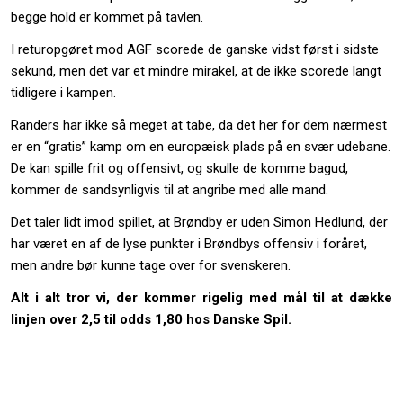
begge hold er kommet på tavlen.
I returopgøret mod AGF scorede de ganske vidst først i sidste
sekund, men det var et mindre mirakel, at de ikke scorede langt
tidligere i kampen.
Randers har ikke så meget at tabe, da det her for dem nærmest
er en “gratis” kamp om en europæisk plads på en svær udebane.
De kan spille frit og offensivt, og skulle de komme bagud,
kommer de sandsynligvis til at angribe med alle mand.
Det taler lidt imod spillet, at Brøndby er uden Simon Hedlund, der
har været en af de lyse punkter i Brøndbys offensiv i foråret,
men andre bør kunne tage over for svenskeren.
Alt i alt tror vi, der kommer rigelig med mål til at dække
linjen over 2,5 til odds 1,80 hos Danske Spil.