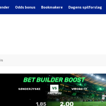
ender
Odds bonus
Bookmakere
Dagens spilforslag
is