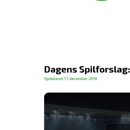
Dagens Spilforslag:
Opdateret
17. december 2016