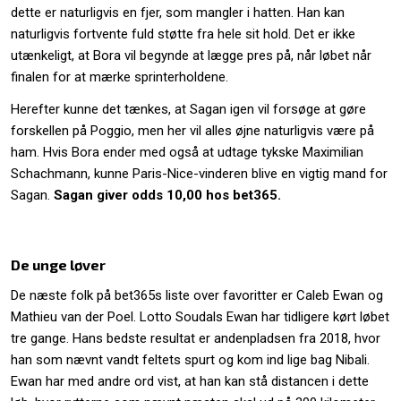
dette er naturligvis en fjer, som mangler i hatten. Han kan
naturligvis fortvente fuld støtte fra hele sit hold. Det er ikke
utænkeligt, at Bora vil begynde at lægge pres på, når løbet når
finalen for at mærke sprinterholdene.
Herefter kunne det tænkes, at Sagan igen vil forsøge at gøre
forskellen på Poggio, men her vil alles øjne naturligvis være på
ham. Hvis Bora ender med også at udtage tykske Maximilian
Schachmann, kunne Paris-Nice-vinderen blive en vigtig mand for
Sagan.
Sagan giver odds 10,00 hos bet365.
De unge løver
De næste folk på bet365s liste over favoritter er Caleb Ewan og
Mathieu van der Poel. Lotto Soudals Ewan har tidligere kørt løbet
tre gange. Hans bedste resultat er andenpladsen fra 2018, hvor
han som nævnt vandt feltets spurt og kom ind lige bag Nibali.
Ewan har med andre ord vist, at han kan stå distancen i dette