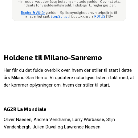
min. odds, væddemål og betalingsmetode gælder. Gevinst eks.
indsats for væddemålskredit. Tidsbegr. & regler gælder.
Regler & Vilkår
gælder | Spillemyndighedens hjælpelinje til
ansvarligt spil:
StopSpillet
| Udeluk dig via
ROFUS
| 18+
Holdene til Milano-Sanremo
Her får du det fulde overblik over, hvem der stiller til start i dette
års Milano-San Remo. Vi opdatere naturligvis listen i takt med, at
der kommer oplysninger om, hvem der stiller til start.
AG2R La Mondiale
Oliver Naesen, Andrea Vendrame, Larry Warbasse, Stijn
Vandenbergh, Julien Duval og Lawrence Naesen