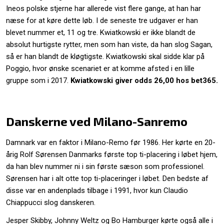
Ineos polske stjerne har allerede vist flere gange, at han har
næse for at køre dette løb. I de seneste tre udgaver er han
blevet nummer et, 11 og tre. Kwiatkowski er ikke blandt de
absolut hurtigste rytter, men som han viste, da han slog Sagan,
så er han blandt de kløgtigste. Kwiatkowski skal sidde klar på
Poggio, hvor ønske scenariet er at komme afsted i en lille
gruppe som i 2017.
Kwiatkowski giver odds 26,00 hos bet365.
Danskerne ved Milano-Sanremo
Damnark var en faktor i Milano-Remo før 1986. Her kørte en 20-
årig Rolf Sørensen Danmarks første top ti-placering i løbet hjem,
da han blev nummer ni i sin første sæson som professionel.
Sørensen har i alt otte top ti-placeringer i løbet. Den bedste af
disse var en andenplads tilbage i 1991, hvor kun Claudio
Chiappucci slog danskeren.
Jesper Skibby, Johnny Weltz og Bo Hamburger kørte også alle i