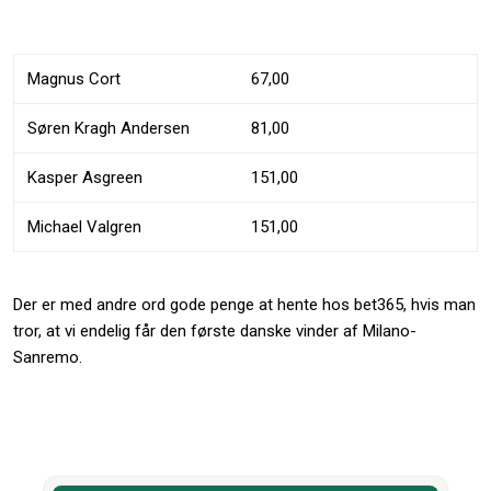
Magnus Cort
67,00
Søren Kragh Andersen
81,00
Kasper Asgreen
151,00
Michael Valgren
151,00
Der er med andre ord gode penge at hente hos bet365, hvis man
tror, at vi endelig får den første danske vinder af Milano-
Sanremo.