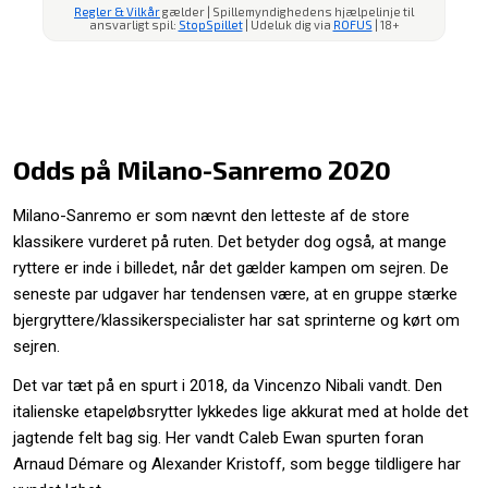
Regler & Vilkår
gælder | Spillemyndighedens hjælpelinje til
ansvarligt spil:
StopSpillet
| Udeluk dig via
ROFUS
| 18+
Odds på Milano-Sanremo 2020
Milano-Sanremo er som nævnt den letteste af de store
klassikere vurderet på ruten. Det betyder dog også, at mange
ryttere er inde i billedet, når det gælder kampen om sejren. De
seneste par udgaver har tendensen være, at en gruppe stærke
bjergryttere/klassikerspecialister har sat sprinterne og kørt om
sejren.
Det var tæt på en spurt i 2018, da Vincenzo Nibali vandt. Den
italienske etapeløbsrytter lykkedes lige akkurat med at holde det
jagtende felt bag sig. Her vandt Caleb Ewan spurten foran
Arnaud Démare og Alexander Kristoff, som begge tildligere har