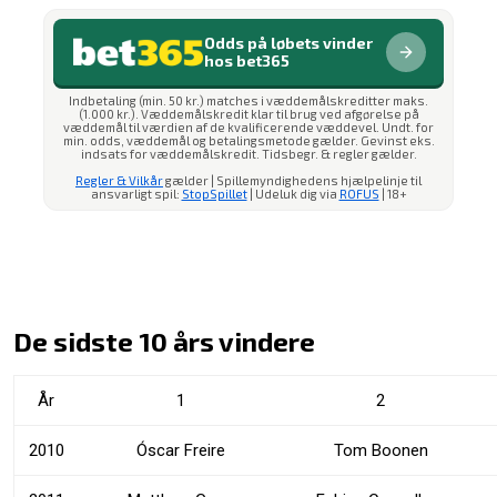
Odds på løbets vinder
hos bet365
Indbetaling (min. 50 kr.) matches i væddemålskreditter maks.
(1.000 kr.). Væddemålskredit klar til brug ved afgørelse på
væddemål til værdien af de kvalificerende væddevel. Undt. for
min. odds, væddemål og betalingsmetode gælder. Gevinst eks.
indsats for væddemålskredit. Tidsbegr. & regler gælder.
Regler & Vilkår
gælder | Spillemyndighedens hjælpelinje til
ansvarligt spil:
StopSpillet
| Udeluk dig via
ROFUS
| 18+
De sidste 10 års vindere
År
1
2
2010
Óscar Freire
Tom Boonen