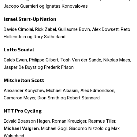
Jacopo Guarnieri og Ignatas Konovalovas
Israel Start-Up Nation
Davide Cimolai, Rick Zabel, Guillaume Bovin, Alex Dowsett, Reto
Hollenstein og Rory Sutherland
Lotto Soudal
Caleb Ewan, Philippe Gilbert, Tosh Van der Sande, Nikolas Maes,
Jasper De Buyst og Frederik Frison
Mitchelton Scott
Alexander Konychev, Michael Albasini, Alex Edmondson,
Cameron Meyer, Dion Smith og Robert Stannard.
NTT Pro Cycling
Edvald Boasson Hagen, Roman Kreuziger, Rasmus Tiller,
Michael Valgren
, Michael Gogl, Giacomo Nizzolo og Max
Walscheid