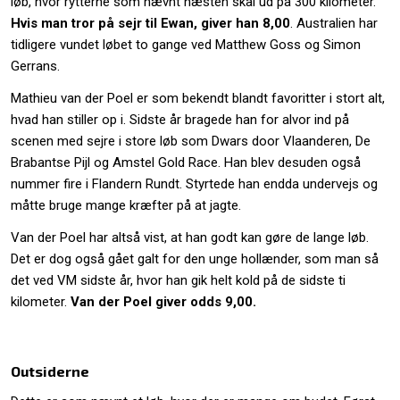
løb, hvor rytterne som nævnt næsten skal ud på 300 kilometer.
Hvis man tror på sejr til Ewan, giver han 8,00
. Australien har
tidligere vundet løbet to gange ved Matthew Goss og Simon
Gerrans.
Mathieu van der Poel er som bekendt blandt favoritter i stort alt,
hvad han stiller op i. Sidste år bragede han for alvor ind på
scenen med sejre i store løb som Dwars door Vlaanderen, De
Brabantse Pijl og Amstel Gold Race. Han blev desuden også
nummer fire i Flandern Rundt. Styrtede han endda undervejs og
måtte bruge mange kræfter på at jagte.
Van der Poel har altså vist, at han godt kan gøre de lange løb.
Det er dog også gået galt for den unge hollænder, som man så
det ved VM sidste år, hvor han gik helt kold på de sidste ti
kilometer.
Van der Poel giver odds 9,00.
Outsiderne