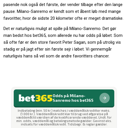
pasende nok også det første, der vender tilbage efter den lange
pause. Milano-Sanremo er kendt som et åbent løb med mange
favoritter, hvor de sidste 20 kilometer ofte er meget dramatiske.
Det er naturligvis muligt at spille på Milano-Sanremo. Det gør
man bedst hos bet365, som allerede nu har odds på løbet. Som
så ofte før er den store favorit Peter Sagan, som på utrolig vis
stadig er på jagt efter sin første sejr i løbet. Vi gennemgår
naturligvis hans så vel som de andre favoritters chancer.
Odds på Milano-
Sanremo hos bet365
Indbetaling (min. 50 kr.) matches i væddemålskreditter maks.
(1.000 kr.). Væddemålskredit klar til brug ved afgørelse på
væddemål til værdien af de kvalificerende væddevel. Undt. for
min. odds, væddemål og betalingsmetode gælder. Gevinst eks.
indsats for væddemålskredit. Tidsbegr. & regler gælder.