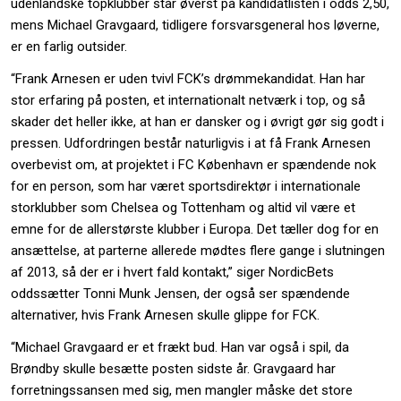
udenlandske topklubber står øverst på kandidatlisten i odds 2,50,
mens Michael Gravgaard, tidligere forsvarsgeneral hos løverne,
er en farlig outsider.
“Frank Arnesen er uden tvivl FCK’s drømmekandidat. Han har
stor erfaring på posten, et internationalt netværk i top, og så
skader det heller ikke, at han er dansker og i øvrigt gør sig godt i
pressen. Udfordringen består naturligvis i at få Frank Arnesen
overbevist om, at projektet i FC København er spændende nok
for en person, som har været sportsdirektør i internationale
storklubber som Chelsea og Tottenham og altid vil være et
emne for de allerstørste klubber i Europa. Det tæller dog for en
ansættelse, at parterne allerede mødtes flere gange i slutningen
af 2013, så der er i hvert fald kontakt,” siger NordicBets
oddssætter Tonni Munk Jensen, der også ser spændende
alternativer, hvis Frank Arnesen skulle glippe for FCK.
“Michael Gravgaard er et frækt bud. Han var også i spil, da
Brøndby skulle besætte posten sidste år. Gravgaard har
forretningssansen med sig, men mangler måske det store