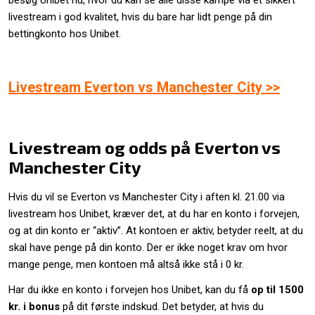
livestream i god kvalitet, hvis du bare har lidt penge på din
bettingkonto hos Unibet.
Livestream Everton vs Manchester City >>
Livestream og odds på Everton vs
Manchester City
Hvis du vil se Everton vs Manchester City i aften kl. 21.00 via
livestream hos Unibet, kræver det, at du har en konto i forvejen,
og at din konto er “aktiv”. At kontoen er aktiv, betyder reelt, at du
skal have penge på din konto. Der er ikke noget krav om hvor
mange penge, men kontoen må altså ikke stå i 0 kr.
Har du ikke en konto i forvejen hos Unibet, kan du få
op til 1500
kr. i bonus
på dit første indskud. Det betyder, at hvis du