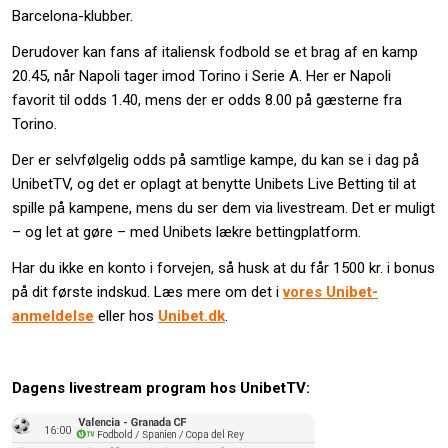
Barcelona-klubber.
Derudover kan fans af italiensk fodbold se et brag af en kamp
20.45, når Napoli tager imod Torino i Serie A. Her er Napoli
favorit til odds 1.40, mens der er odds 8.00 på gæsterne fra
Torino.
Der er selvfølgelig odds på samtlige kampe, du kan se i dag på
UnibetTV, og det er oplagt at benytte Unibets Live Betting til at
spille på kampene, mens du ser dem via livestream. Det er muligt
– og let at gøre – med Unibets lækre bettingplatform.
Har du ikke en konto i forvejen, så husk at du får 1500 kr. i bonus
på dit første indskud. Læs mere om det i
vores Unibet-
anmeldelse
eller hos
Unibet.dk
.
Dagens livestream program hos UnibetTV: