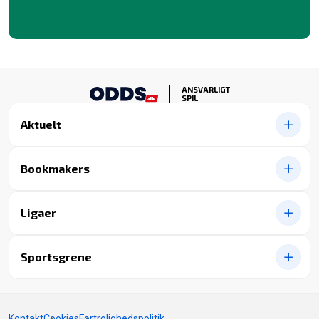
ANSVARLIGT
SPIL
Aktuelt
Bookmakers
Ligaer
Sportsgrene
Kontakt
Cookies
Fortrolighedspolitik