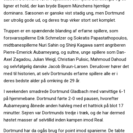
ligner et hold, der kan bryde Bayern Münchens hjemlige
dominans. Sæsonen er ganske vist stadig ung, men Dortmund
ser utrolig gode ud, og deres trup virker stort set komplet.
Truppen er en spændende blanding af erfarne spillere, som
forsvarsspillerne Erik Schmelzer og Sokratis Papastathopoulos,
midtbanespillerne Nuri Sahin og Shinji Kagawa samt angriberen
Pierre-Emerick Aubameyang, og sultne, unge spillere som Dan-
Axel Zagadou, Julian Weigl, Christian Pulisic, Mahmoud Dahoud
og selvfølgelig danske Jacob Bruun-Larsen. Derudover hører det
med til historien, at selv Dortmunds erfarne spillere alle er i
deres bedste alder på omkring de 29 år.
I weekenden smadrede Dortmund Gladbach med vanvittige 6-1
på hjemmebane. Dortmund førte 2-0 ved pausen, hvorefter
Aubameyang åbnede anden halvleg med et hattrick på blot 17
minutter. Sejren var Dortmunds tredje i træk, og de har dermed
høstet masser af selvtillid inden kampen imod Real.
Dortmund har da ogås brug for point imod spanierne. De tabte