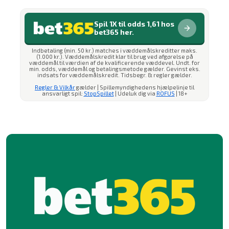
Spil 1X til odds 1,61 hos
bet365 her.
Indbetaling (min. 50 kr.) matches i væddemålskreditter maks.
(1.000 kr.). Væddemålskredit klar til brug ved afgørelse på
væddemål til værdien af de kvalificerende væddevel. Undt. for
min. odds, væddemål og betalingsmetode gælder. Gevinst eks.
indsats for væddemålskredit. Tidsbegr. & regler gælder.
Regler & Vilkår
gælder | Spillemyndighedens hjælpelinje til
ansvarligt spil:
StopSpillet
| Udeluk dig via
ROFUS
| 18+