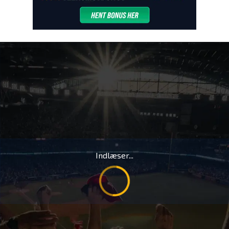
Indlæser...