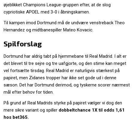
øjeblikket Champions League-gruppen efter, at de slog
cypriotiske APOEL med 3-0 i åbningskamen.
Til kampen imod Dortmund må de undvære venstreback Theo
Hernandez og midtbanespiller Mateo Kovacic.
Spilforslag
Dortmund har aldrig tabt på hjemmebane til Real Madrid. I alt er
det blevet til tre sejre og tre uafgjorte, og den stime kan meget
vel fortsætte tirsdag. Real Madrid er naturligvis stærkest på
papiret, men Zidanes tropper har ikke set gode ud i denne
sæson. Det har Dortmund derimod, og tyskerne scorer nærmest
mål efter behov for tiden.
På grund af Real Madrids styrke på papiret vælger vi dog den
mere sikre variant og spiller
dobbeltchance 1X til odds 1,61
hos bet365.