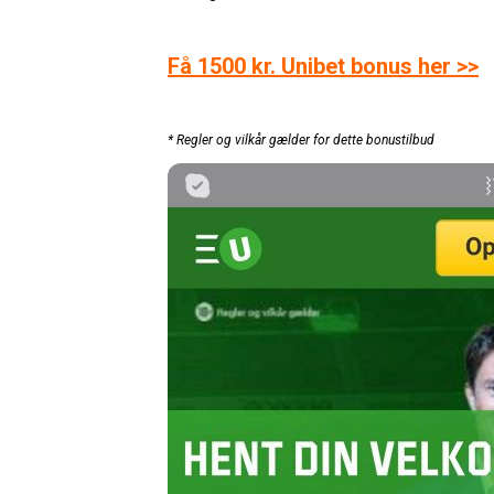
Få 1500 kr. Unibet bonus her >>
* Regler og vilkår gælder for dette bonustilbud