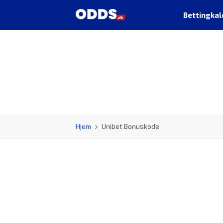
Bettingkal
Hjem
Unibet Bonuskode