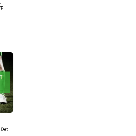
.
/P
. Det