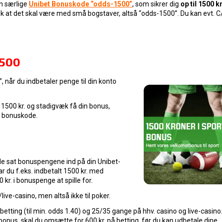
n særlige
Unibet Bonuskode “odds-1500”
, som sikrer dig
op til 1500 kr
sk at det skal være med små bogstaver, altså “odds-1500”. Du kan evt. C
1500
 når du indbetaler penge til din konto
 1500 kr. og stadigvæk få din bonus,
e bonuskode.
e sat bonuspengene ind på din Unibet-
Har du f.eks. indbetalt 1500 kr. med
r. i bonuspenge at spille for.
ive-casino, men altså ikke til poker.
tting (til min. odds 1.40) og 25/35 gange på hhv. casino og live-casino
 i bonus, skal du omsætte for 600 kr. på betting, før du kan udbetale dine