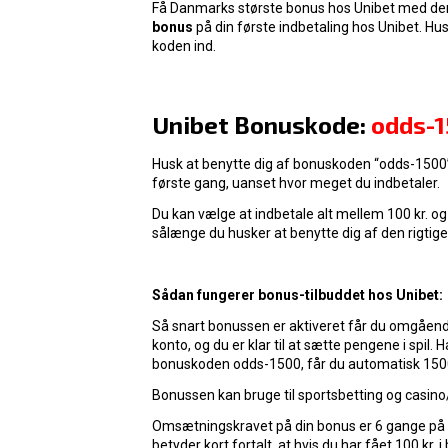
Få Danmarks største bonus hos Unibet med de
bonus
på din første indbetaling hos Unibet. Hu
koden ind.
Unibet Bonuskode:
odds-
Husk at benytte dig af bonuskoden “odds-1500”,
første gang, uanset hvor meget du indbetaler.
Du kan vælge at indbetale alt mellem 100 kr. og
sålænge du husker at benytte dig af den rigtig
Sådan fungerer bonus-tilbuddet hos Unibet:
Så snart bonussen er aktiveret får du omgåend
konto, og du er klar til at sætte pengene i spil. 
bonuskoden odds-1500, får du automatisk 1500 k
Bonussen kan bruge til sportsbetting og casino/l
Omsætningskravet på din bonus er 6 gange på be
betyder kort fortalt, at hvis du har fået 100 kr.