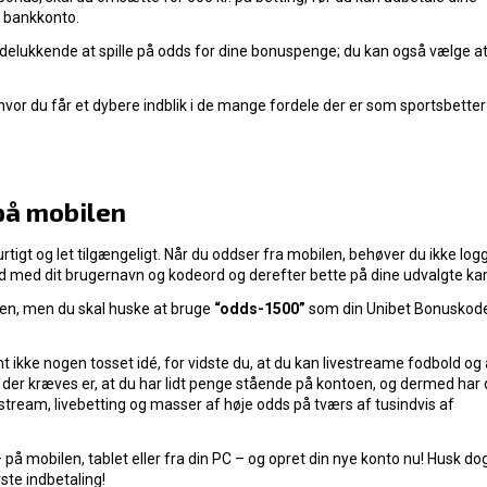
n bankkonto.
udelukkende at spille på odds for dine bonuspenge; du kan også vælge at 
 hvor du får et dybere indblik i de mange fordele der er som sportsbette
på mobilen
urtigt og let tilgængeligt. Når du oddser fra mobilen, behøver du ikke log
ind med dit brugernavn og kodeord og derefter bette på dine udvalgte k
len, men du skal huske at bruge
“odds-1500”
som din Unibet Bonuskode
 ikke nogen tosset idé, for vidste du, at du kan livestreame fodbold og
 der kræves er, at du har lidt penge stående på kontoen, og dermed har
stream, livebetting og masser af høje odds på tværs af tusindvis af
på mobilen, tablet eller fra din PC – og opret din nye konto nu! Husk dog
te indbetaling!