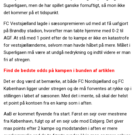
Superligaen, men de har spillet ganske fornuftigt, så mon ikke
det kommer på et tidspunkt.
FC Vestsjælland lagde i sæsonpremieren ud med at få uafgjort
på Brøndby stadion, hvorefter man tabte hjemme med 0-2 til
AGF. At stå med 1 point efter de to kampe er ikke en katastrofe
for vestsjællænderne, selvom man havde håbet på mere. Målet i
Superligaen må være at undgå nedrykning og indtil videre er man
fri af stregen.
Find de bedste odds på kampen i bunden af artiklen
Det er dog værd at bemærke, at både FC Nordsjælland og FC
København ligger under stregen og de må forventes at rykke op i
stillingen i løbet af sæsonen. Med det i mente, så skal der helst
et point på kontoen fra en kamp som i aften.
AaB er kommet flyvende fra start. Først en sejr over mestrene
fra København, fulgt op af en sejr ude mod Esbjerg. Det giver
max points efter 2 kampe og modstanden i aften er mere