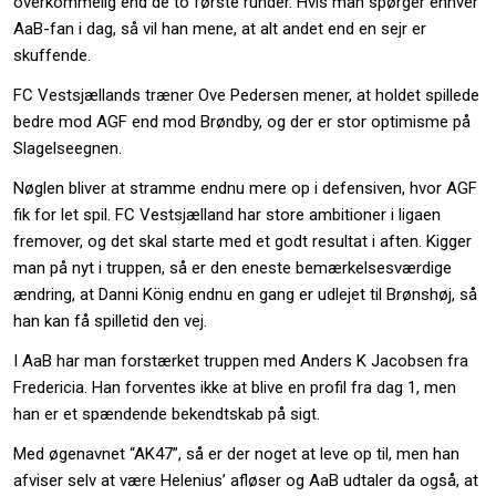
overkommelig end de to første runder. Hvis man spørger enhver
AaB-fan i dag, så vil han mene, at alt andet end en sejr er
skuffende.
FC Vestsjællands træner Ove Pedersen mener, at holdet spillede
bedre mod AGF end mod Brøndby, og der er stor optimisme på
Slagelseegnen.
Nøglen bliver at stramme endnu mere op i defensiven, hvor AGF
fik for let spil. FC Vestsjælland har store ambitioner i ligaen
fremover, og det skal starte med et godt resultat i aften. Kigger
man på nyt i truppen, så er den eneste bemærkelsesværdige
ændring, at Danni König endnu en gang er udlejet til Brønshøj, så
han kan få spilletid den vej.
I AaB har man forstærket truppen med Anders K Jacobsen fra
Fredericia. Han forventes ikke at blive en profil fra dag 1, men
han er et spændende bekendtskab på sigt.
Med øgenavnet “AK47”, så er der noget at leve op til, men han
afviser selv at være Helenius’ afløser og AaB udtaler da også, at