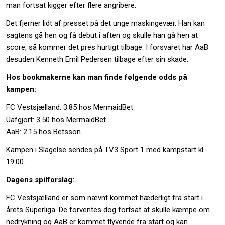
man fortsat kigger efter flere angribere.
Det fjerner lidt af presset på det unge maskingevær. Han kan
sagtens gå hen og få debut i aften og skulle han gå hen at
score, så kommer det pres hurtigt tilbage. I forsvaret har AaB
desuden Kenneth Emil Pedersen tilbage efter sin skade.
Hos bookmakerne kan man finde følgende odds på
kampen:
FC Vestsjælland: 3.85 hos MermaidBet
Uafgjort: 3.50 hos MermaidBet
AaB: 2.15 hos Betsson
Kampen i Slagelse sendes på TV3 Sport 1 med kampstart kl
19:00.
Dagens spilforslag:
FC Vestsjælland er som nævnt kommet hæderligt fra start i
årets Superliga. De forventes dog fortsat at skulle kæmpe om
nedrykning og AaB er kommet flyvende fra start og kan