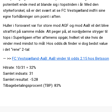
potentielt ende med at blande sig i topstriden i år. Med den
styrkeforskel, så er det svært at se FC Vestsjælland indfri sine
egne forhåbninger om point i aften.
Huller i forsvaret var for store mod AGF og mod AaB vil det blive
straffet på samme måde. Alt peger på, at nordjyderne stryger til
tops i Superligaen efter aftenens opgør, hvilket vil ske hvis de
vinder med mindst to mål. Hos odds.dk finder vi dog bedst value
i det “rene” 2-tal:
— >>
FC Vestsjælland-AaB: AaB vinder til odds 2.15 hos Betsson
Hitrate: 10/31 = 32%
Samlet indsats: 31
Samlet resultat: -5.28
Tilbagebetalingsprocent (TBP): 83%