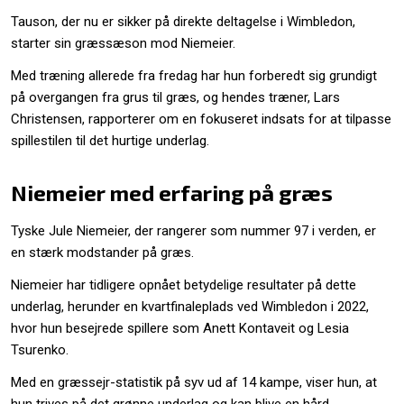
Tauson, der nu er sikker på direkte deltagelse i Wimbledon,
starter sin græssæson mod Niemeier.
Med træning allerede fra fredag har hun forberedt sig grundigt
på overgangen fra grus til græs, og hendes træner, Lars
Christensen, rapporterer om en fokuseret indsats for at tilpasse
spillestilen til det hurtige underlag.
Niemeier med erfaring på græs
Tyske Jule Niemeier, der rangerer som nummer 97 i verden, er
en stærk modstander på græs.
Niemeier har tidligere opnået betydelige resultater på dette
underlag, herunder en kvartfinaleplads ved Wimbledon i 2022,
hvor hun besejrede spillere som Anett Kontaveit og Lesia
Tsurenko.
Med en græssejr-statistik på syv ud af 14 kampe, viser hun, at
hun trives på det grønne underlag og kan blive en hård