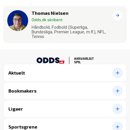
Thomas Nielsen
Odds.dk skribent
Håndbold, Fodbold (Superliga,
Bundesliga, Premier League, m.fl.), NFL,
Tennis
ANSVARLIGT
SPIL
Aktuelt
Bookmakers
Ligaer
Sportsgrene