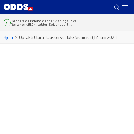
Denne side indeholder henvisningslinks.
Regler og vilkår gælder. Spil ansvarligt.
Hjem
Optakt: Clara Tauson vs. Jule Niemeier (12. juni 2024)