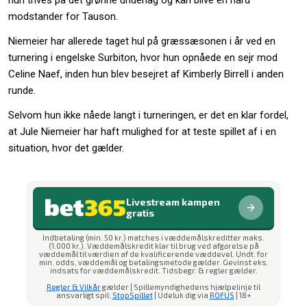
modstander for Tauson.
Niemeier har allerede taget hul på græssæsonen i år ved en
turnering i engelske Surbiton, hvor hun opnåede en sejr mod
Celine Naef, inden hun blev besejret af Kimberly Birrell i anden
runde.
Selvom hun ikke nåede langt i turneringen, er det en klar fordel,
at Jule Niemeier har haft mulighed for at teste spillet af i en
situation, hvor det gælder.
Livestream kampen
gratis
Indbetaling (min. 50 kr.) matches i væddemålskreditter maks.
(1.000 kr.). Væddemålskredit klar til brug ved afgørelse på
væddemål til værdien af de kvalificerende væddevel. Undt. for
min. odds, væddemål og betalingsmetode gælder. Gevinst eks.
indsats for væddemålskredit. Tidsbegr. & regler gælder.
Regler & Vilkår
gælder | Spillemyndighedens hjælpelinje til
ansvarligt spil:
StopSpillet
| Udeluk dig via
ROFUS
| 18+