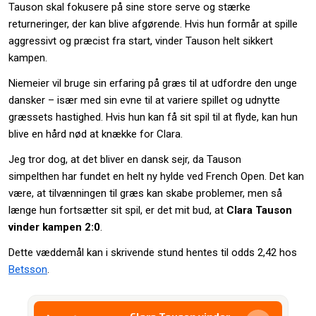
Tauson skal fokusere på sine store serve og stærke
returneringer, der kan blive afgørende. Hvis hun formår at spille
aggressivt og præcist fra start, vinder Tauson helt sikkert
kampen.
Niemeier vil bruge sin erfaring på græs til at udfordre den unge
dansker – især med sin evne til at variere spillet og udnytte
græssets hastighed. Hvis hun kan få sit spil til at flyde, kan hun
blive en hård nød at knække for Clara.
Jeg tror dog, at det bliver en dansk sejr, da Tauson
simpelthen har fundet en helt ny hylde ved French Open. Det kan
være, at tilvænningen til græs kan skabe problemer, men så
længe hun fortsætter sit spil, er det mit bud, at
Clara Tauson
vinder kampen 2:0
.
Dette væddemål kan i skrivende stund hentes til odds 2,42 hos
Betsson
.