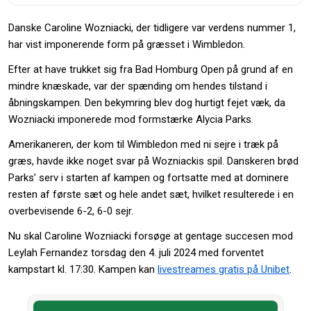
Danske Caroline Wozniacki, der tidligere var verdens nummer 1,
har vist imponerende form på græsset i Wimbledon.
Efter at have trukket sig fra Bad Homburg Open på grund af en
mindre knæskade, var der spænding om hendes tilstand i
åbningskampen. Den bekymring blev dog hurtigt fejet væk, da
Wozniacki imponerede mod formstærke Alycia Parks.
Amerikaneren, der kom til Wimbledon med ni sejre i træk på
græs, havde ikke noget svar på Wozniackis spil. Danskeren brød
Parks’ serv i starten af kampen og fortsatte med at dominere
resten af første sæt og hele andet sæt, hvilket resulterede i en
overbevisende 6-2, 6-0 sejr.
Nu skal Caroline Wozniacki forsøge at gentage succesen mod
Leylah Fernandez torsdag den 4. juli 2024 med forventet
kampstart kl. 17:30. Kampen kan
livestreames gratis på Unibet
.