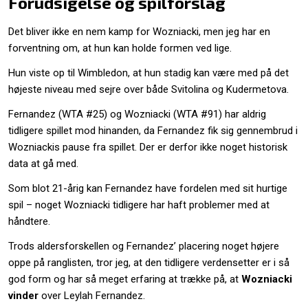
Forudsigelse og spilforslag
Det bliver ikke en nem kamp for Wozniacki, men jeg har en
forventning om, at hun kan holde formen ved lige.
Hun viste op til Wimbledon, at hun stadig kan være med på det
højeste niveau med sejre over både Svitolina og Kudermetova.
Fernandez (WTA #25) og Wozniacki (WTA #91) har aldrig
tidligere spillet mod hinanden, da Fernandez fik sig gennembrud i
Wozniackis pause fra spillet. Der er derfor ikke noget historisk
data at gå med.
Som blot 21-årig kan Fernandez have fordelen med sit hurtige
spil – noget Wozniacki tidligere har haft problemer med at
håndtere.
Trods aldersforskellen og Fernandez’ placering noget højere
oppe på ranglisten, tror jeg, at den tidligere verdensetter er i så
god form og har så meget erfaring at trække på, at
Wozniacki
vinder
over Leylah Fernandez.