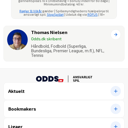
gennemspilles 10 x (indbetaling + bonus) inden for 60 dage |
Minimumindbetaling: 40 kr.
Regler & Vilkår
gælder | Spillemyndighedens hjælpelinje til
ansvarligt spil:
StopSpillet
| Udeluk dig via
ROFUS
| 18+
Thomas Nielsen
Odds.dk skribent
Håndbold, Fodbold (Superliga,
Bundesliga, Premier League, m.fl.), NFL,
Tennis
ANSVARLIGT
SPIL
Aktuelt
Bookmakers
Ligaer