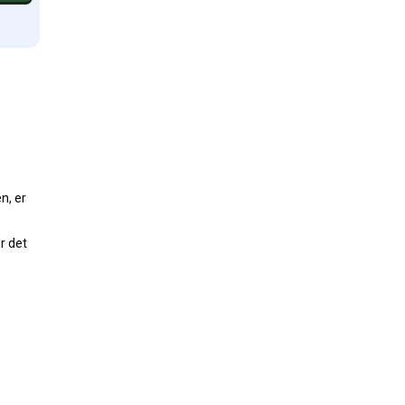
n, er
r det