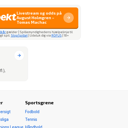
Livestream og odds på
August Holmgren –
Tomas Machac
lkår
gælder | Spillemyndighedens hjælpelinje til
gt spil:
StopSpillet
| Udeluk dig via
ROFUS
| 18+
l.),
er
Sportsgrene
ersigt
Fodbold
sliga
Tennis
ions League
Håndbold