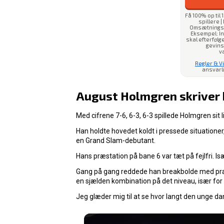
Få 100% op til
spillere |
Omsætningskr
Eksempel: In
skal efterfølge
gevinst
v
Regler & Vi
ansvarli
August Holmgren skriver 
Med cifrene 7-6, 6-3, 6-3 spillede Holmgren sit
Han holdte hovedet koldt i pressede situationer
en Grand Slam-debutant.
Hans præstation på bane 6 var tæt på fejlfri. I
Gang på gang reddede han breakbolde med præci
en sjælden kombination på det niveau, især for
Jeg glæder mig til at se hvor langt den unge