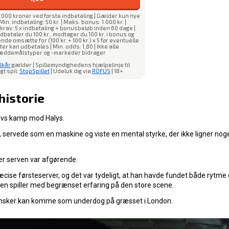
 1.000 kroner ved første indbetaling | Gælder kun nye
 Min. indbetaling: 50 kr. | Maks. bonus: 1.000 kr. |
av: 5 x indbetaling + bonusbeløb inden 60 dage |
dbetaler du 100 kr., modtager du 100 kr. i bonus og
nde omsætte for (100 kr. + 100 kr.) x 5 før eventuelle
er kan udbetales | Min. odds: 1,80 | Ikke alle
æddemålstyper og -markeder bidrager
lkår
gælder | Spillemyndighedens hjælpelinje til
gt spil:
StopSpillet
| Udeluk dig via
ROFUS
| 18+
historie
 livs kamp mod Halys.
, servede som en maskine og viste en mental styrke, der ikke ligner noge
sær serven var afgørende.
se førsteserver, og det var tydeligt, at han havde fundet både rytme 
 en spiller med begrænset erfaring på den store scene.
 dansker kan komme som underdog på græsset i London.