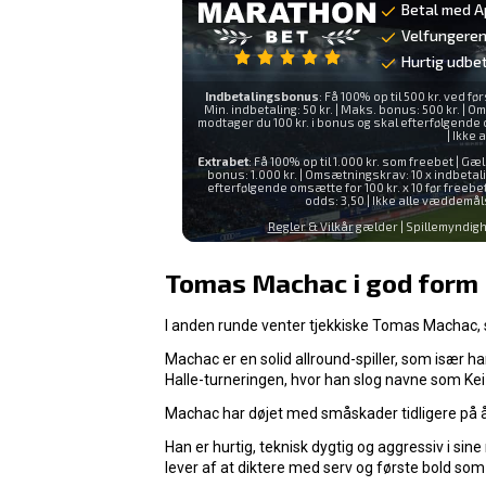
Betal med A
Velfungere
Hurtig udbe
Indbetalingsbonus
: Få 100% op til 500 kr. ved 
Min. indbetaling: 50 kr. | Maks. bonus: 500 kr. | 
modtager du 100 kr. i bonus og skal efterfølgende o
| Ikke
Extrabet
: Få 100% op til 1.000 kr. som freebet | G
bonus: 1.000 kr. | Omsætningskrav: 10 x indbetali
efterfølgende omsætte for 100 kr. x 10 før free
odds: 3,50 | Ikke alle væddemål
Regler & Vilkår
gælder | Spillemyndighe
Tomas Machac i god form
I anden runde venter tjekkiske Tomas Machac, 
Machac er en solid allround-spiller, som især
Halle-turneringen, hvor han slog navne som Kei N
Machac har døjet med småskader tidligere på åre
Han er hurtig, teknisk dygtig og aggressiv i sine
lever af at diktere med serv og første bold so