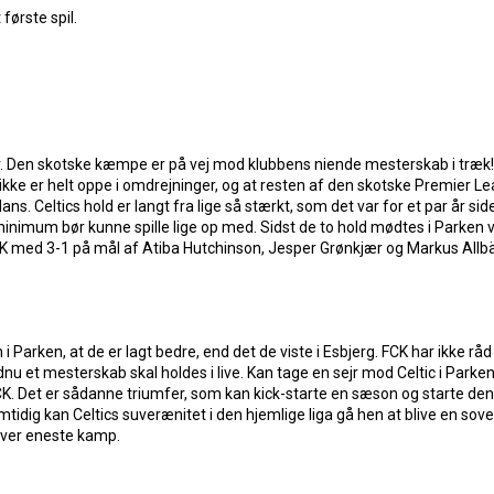
første spil.
r. Den skotske kæmpe er på vej mod klubbens niende mesterskab i træk
u ikke er helt oppe i omdrejninger, og at resten af den skotske Premier L
dans. Celtics hold er langt fra lige så stærkt, som det var for et par år sid
imum bør kunne spille lige op med. Sidst de to hold mødtes i Parken v
K med 3-1 på mål af Atiba Hutchinson, Jesper Grønkjær og Markus Allb
Parken, at de er lagt bedre, end det de viste i Esbjerg. FCK har ikke råd t
u et mesterskab skal holdes i live. Kan tage en sejr mod Celtic i Parken 
FCK. Det er sådanne triumfer, som kan kick-starte en sæson og starte den
tidig kan Celtics suverænitet i den hjemlige liga gå hen at blive en so
hver eneste kamp.