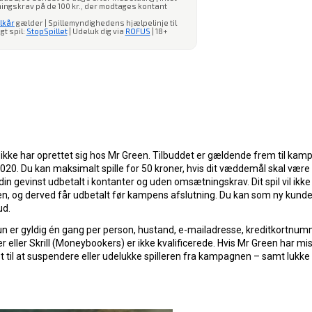
ngskrav på de 100 kr., der modtages kontant
lkår
gælder | Spillemyndighedens hjælpelinje til
gt spil:
StopSpillet
| Udeluk dig via
ROFUS
| 18+
kke har oprettet sig hos Mr Green. Tilbuddet er gældende frem til kamp
020. Du kan maksimalt spille for 50 kroner, hvis dit væddemål skal være
å din gevinst udbetalt i kontanter og uden omsætningskrav. Dit spil vil ikk
onen, og derved får udbetalt før kampens afslutning. Du kan som ny kund
ud.
er gyldig én gang per person, hustand, e-mailadresse, kreditkortnum
r eller Skrill (Moneybookers) er ikke kvalificerede. Hvis Mr Green har mi
 til at suspendere eller udelukke spilleren fra kampagnen – samt lukke