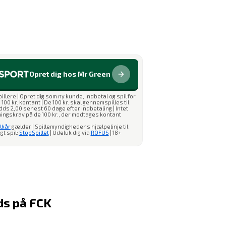
Opret dig hos Mr Green
illere | Opret dig som ny kunde, indbetal og spil for
å 100 kr. kontant | De 100 kr. skal gennemspilles til
ds 2,00 senest 60 dage efter indbetaling | Intet
ngskrav på de 100 kr., der modtages kontant
lkår
gælder | Spillemyndighedens hjælpelinje til
gt spil:
StopSpillet
| Udeluk dig via
ROFUS
| 18+
ds på FCK