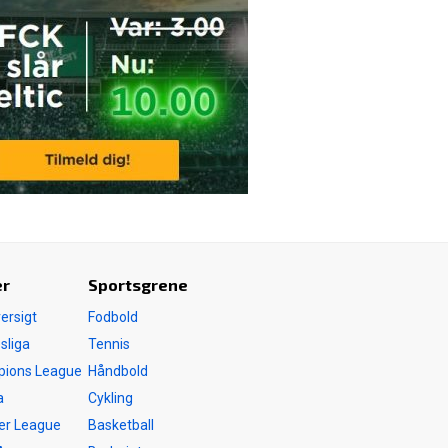
er
Sportsgrene
ersigt
Fodbold
sliga
Tennis
ions League
Håndbold
a
Cykling
er League
Basketball