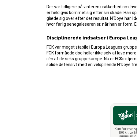
Der var tidligere på vinteren usikkerhed om, hvorv
er heldigvis kommet sig efter sin skade. Han spi
glæde sig over efter det resultat. N’Doye har 
hvor farlig senegaleseren er, når han er form. E
Disciplinerede indsatser i Europa Lea
FCK var meget stabile i Europa Leagues gruppes
FCK formåede dog heller ikke selv at lave mere
i én af de seks gruppekampe. Nu er FCKs stjer
solide defensivt med en velspillende N’Doye fre
Kun for nye sp
100 kr. og f
minimum od