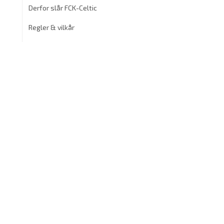
Derfor slår FCK-Celtic
Regler & vilkår