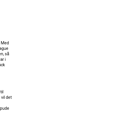
! Med
eague
en, så
ar i
äck
il
vil det
vepude