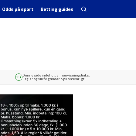
Odds på sport
Betting guides
Denne side indeholder henvisningslinks.
Regler og vilkår gælder. Spil ansvarligt.