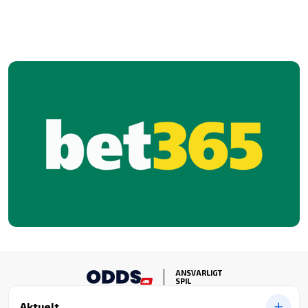
ANSVARLIGT
SPIL
Aktuelt