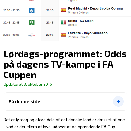
Lørdags-programmet: Odds
på dagens TV-kampe i FA
Cuppen
Opdateret
3. oktober 2016
På denne side
Det er lørdag og store dele af det danske land er dækket af sne.
Hvad er der ellers at lave, udover at se spændende FA Cup-