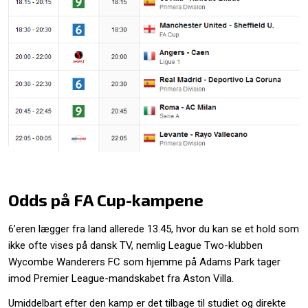
Odds på FA Cup-kampene
6’eren lægger fra land allerede 13.45, hvor du kan se et hold som
ikke ofte vises på dansk TV, nemlig League Two-klubben
Wycombe Wanderers FC som hjemme på Adams Park tager
imod Premier League-mandskabet fra Aston Villa.
Umiddelbart efter den kamp er det tilbage til studiet og direkte