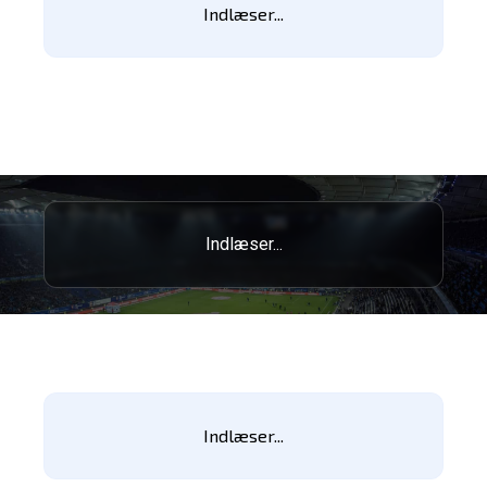
Indlæser...
Indlæser...
Indlæser...